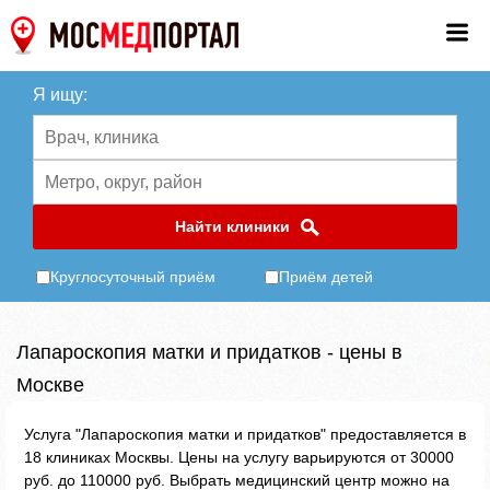
Я ищу:
Найти клиники
Круглосуточный приём
Приём детей
Лапароскопия матки и придатков - цены в
Москве
Услуга "Лапароскопия матки и придатков" предоставляется в
18 клиниках Москвы. Цены на услугу варьируются от 30000
руб. до 110000 руб. Выбрать медицинский центр можно на