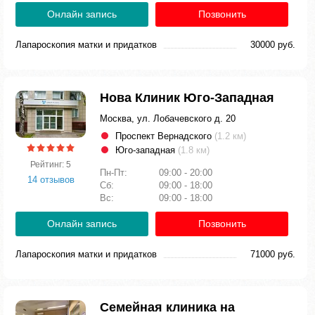
Онлайн запись
Позвонить
Лапароскопия матки и придатков
30000 руб.
Нова Клиник Юго-Западная
Москва, ул. Лобачевского д. 20
Проспект Вернадского
(1.2 км)
Юго-западная
(1.8 км)
Рейтинг: 5
Пн-Пт:
09:00 - 20:00
14 отзывов
Сб:
09:00 - 18:00
Вс:
09:00 - 18:00
Онлайн запись
Позвонить
Лапароскопия матки и придатков
71000 руб.
Семейная клиника на