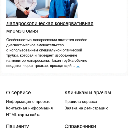
Лапароскопическая консервативная
миомэктомия
Особенностью лапароскопии является особое
диагностическое вмешательство
с использованием специальной оптической
трубки, которая и передает изображение
на монитор лапароскопа. Такая трубка обычно
вводится через троакар, проходящий…
→
О сервисе
Клиникам и врачам
Информация о проекте
Правила сервиса
Контактная информация
Заявка на регистрацию
HTML карты сайта
Пациенту
Справочники