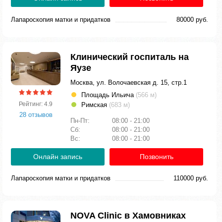
Лапароскопия матки и придатков
80000 руб.
Клинический госпиталь на
Яузе
Москва, ул. Волочаевская д. 15, стр.1
Площадь Ильича
(566 м)
Рейтинг: 4.9
Римская
(683 м)
28 отзывов
Пн-Пт:
08:00 - 21:00
Сб:
08:00 - 21:00
Вс:
08:00 - 21:00
Онлайн запись
Позвонить
Лапароскопия матки и придатков
110000 руб.
NOVA Clinic в Хамовниках