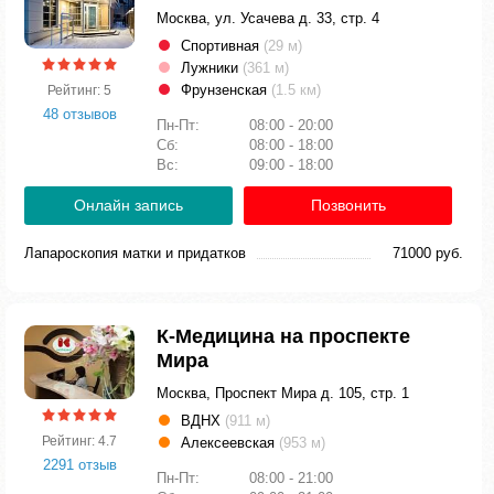
Москва, ул. Усачева д. 33, стр. 4
Спортивная
(29 м)
Лужники
(361 м)
Фрунзенская
(1.5 км)
Рейтинг: 5
48 отзывов
Пн-Пт:
08:00 - 20:00
Сб:
08:00 - 18:00
Вс:
09:00 - 18:00
Онлайн запись
Позвонить
Лапароскопия матки и придатков
71000 руб.
К-Медицина на проспекте
Мира
Москва, Проспект Мира д. 105, стр. 1
ВДНХ
(911 м)
Рейтинг: 4.7
Алексеевская
(953 м)
2291 отзыв
Пн-Пт:
08:00 - 21:00