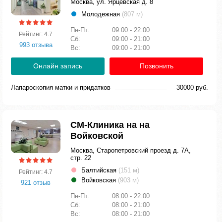
Москва, ул. Ярцевская д. 8
Молодежная
(807 м)
Пн-Пт:
09:00 - 22:00
Рейтинг: 4.7
Сб:
09:00 - 21:00
993 отзыва
Вс:
09:00 - 21:00
Онлайн запись
Позвонить
Лапароскопия матки и придатков
30000 руб.
СМ-Клиника на на
Войковской
Москва, Старопетровский проезд д. 7А,
стр. 22
Балтийская
(151 м)
Рейтинг: 4.7
Войковская
(903 м)
921 отзыв
Пн-Пт:
08:00 - 22:00
Сб:
08:00 - 21:00
Вс:
08:00 - 21:00