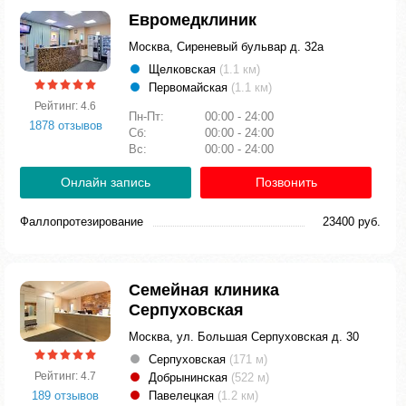
Евромедклиник
Москва, Сиреневый бульвар д. 32а
Щелковская
(1.1 км)
Первомайская
(1.1 км)
Рейтинг: 4.6
Пн-Пт:
00:00 - 24:00
1878 отзывов
Сб:
00:00 - 24:00
Вс:
00:00 - 24:00
Онлайн запись
Позвонить
Фаллопротезирование
23400 руб.
Семейная клиника
Серпуховская
Москва, ул. Большая Серпуховская д. 30
Серпуховская
(171 м)
Рейтинг: 4.7
Добрынинская
(522 м)
189 отзывов
Павелецкая
(1.2 км)