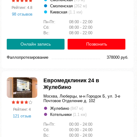
Смоленская
(262 м)
Рейтинг: 4.8
Киевская
(1.1 км)
98 отзывов
Пн-Пт:
08:00 - 22:00
Сб:
08:00 - 22:00
Вс:
08:00 - 22:00
Онлайн запись
Позвонить
Фаллопротезирование
378000 руб.
Евромедклиник 24 в
Жулебино
Москва, Люберцы, м-н Городок Б, ул. 3-е
Почтовое Отделение д. 102
Жулебино
(847 м)
Рейтинг: 4
Котельники
(1.1 км)
121 отзыв
Пн-Пт:
00:00 - 24:00
Сб:
00:00 - 24:00
Вс:
00:00 - 24:00