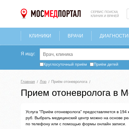
СЕРВИС ПОИСКА
КЛИНИК И ВРАЧЕЙ
КЛИНИКИ
ВРАЧИ
ДИАГНОСТИ
Я ищу:
Круглосуточный приём
Приём детей
Главная
Лор
Приём отоневролога
Прием отоневролога в М
Услуга "Приём отоневролога" предоставляется в 194 
руб. Выбрать медицинский центр можно на основе р
по телефону или с помощью формы онлайн записи.