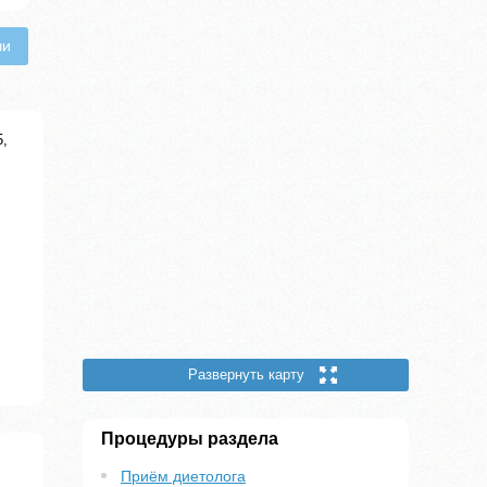
чи
5,
Развернуть карту
Процедуры раздела
Приём диетолога