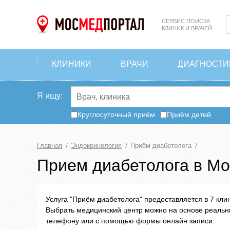
СЕРВИС ПОИСКА
КЛИНИК И ВРАЧЕЙ
КЛИНИКИ
ВРАЧИ
ДИАГНОСТИ
Я ищу:
Круглосуточный приём
Приём детей
Главная
Эндокринология
Приём диабетолога
Прием диабетолога в Мо
Услуга "Приём диабетолога" предоставляется в 7 клин
Выбрать медицинский центр можно на основе реальн
телефону или с помощью формы онлайн записи.