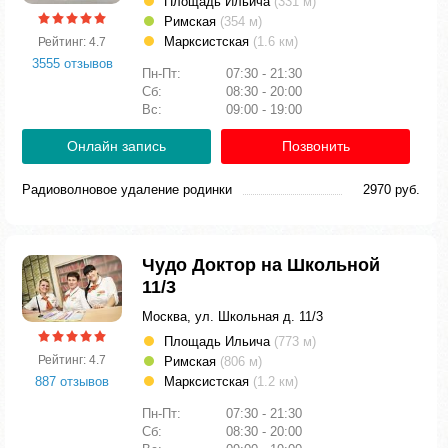
Площадь Ильича
(331 м)
Римская
(354 м)
Марксистская
(1.6 км)
Рейтинг: 4.7
3555 отзывов
Пн-Пт:
07:30 - 21:30
Сб:
08:30 - 20:00
Вс:
09:00 - 19:00
Онлайн запись
Позвонить
Радиоволновое удаление родинки
2970 руб.
Чудо Доктор на Школьной
11/3
Москва, ул. Школьная д. 11/3
Площадь Ильича
(773 м)
Рейтинг: 4.7
Римская
(806 м)
887 отзывов
Марксистская
(1.2 км)
Пн-Пт:
07:30 - 21:30
Сб:
08:30 - 20:00