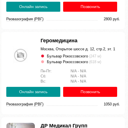
Онлайн запись
Позвонить
Реовазография (РВГ)
2800 руб.
Геромедицина
Москва, Открытое шоссе д. 12, стр.2, эт. 1
Бульвар Рокоссовского
(247 м)
Бульвар Рокоссовского
(618 м)
Пн-Пт:
N/A - N/A
Сб:
N/A - N/A
Вс:
N/A - N/A
Онлайн запись
Позвонить
Реовазография (РВГ)
1050 руб.
ДР Медикал Групп