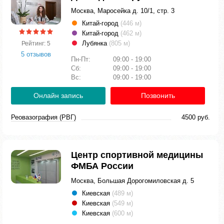
Москва, Маросейка д. 10/1, стр. 3
Китай-город
(446 м)
Китай-город
(462 м)
Лубянка
(805 м)
Рейтинг: 5
5 отзывов
Пн-Пт:
09:00 - 19:00
Сб:
09:00 - 19:00
Вс:
09:00 - 19:00
Онлайн запись
Позвонить
Реовазография (РВГ)
4500 руб.
Центр спортивной медицины
ФМБА России
Москва, Большая Дорогомиловская д. 5
Киевская
(489 м)
Киевская
(549 м)
Киевская
(600 м)