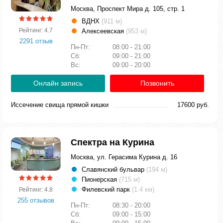
Москва, Проспект Мира д. 105, стр. 1
ВДНХ
(911 м)
Рейтинг: 4.7
Алексеевская
(953 м)
2291 отзыв
Пн-Пт:
08:00 - 21:00
Сб:
09:00 - 21:00
Вс:
09:00 - 20:00
Онлайн запись
Позвонить
Иссечение свища прямой кишки
17600 руб.
Спектра на Курина
Москва, ул. Герасима Курина д. 16
Славянский бульвар
(194 м)
Пионерская
(715 м)
Филевский парк
(1.4 км)
Рейтинг: 4.8
255 отзывов
Пн-Пт:
08:30 - 20:00
Сб:
09:00 - 15:00