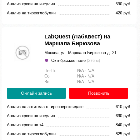
Анализ крови на инсулин
590 руб.
Анализ на тиреоглобулин
420 руб.
LabQuest (ЛабКвест) на
Маршала Бирюзова
Москва, ул. Маршала Бирюзова д. 21
Октябрьское поле
(276 м)
Пн-Пт:
N/A - N/A
Сб:
N/A - N/A
Вс:
N/A - N/A
Онлайн запись
Позвонить
Анализ на антитела к тиреопероксидазе
610 руб.
Анализ крови на инсулин
690 руб.
Анализ крови на т4
840 руб.
Анализ на тиреоглобулин
825 руб.