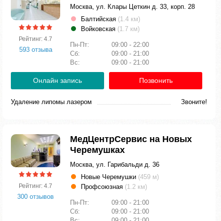
Москва, ул. Клары Цеткин д. 33, корп. 28
Балтийская
(1.4 км)
Войковская
(1.7 км)
Рейтинг: 4.7
Пн-Пт:
09:00 - 22:00
593 отзыва
Сб:
09:00 - 21:00
Вс:
09:00 - 21:00
Онлайн запись
Позвонить
Удаление липомы лазером
Звоните!
МедЦентрСервис на Новых
Черемушках
Москва, ул. Гарибальди д. 36
Новые Черемушки
(459 м)
Рейтинг: 4.7
Профсоюзная
(1.2 км)
300 отзывов
Пн-Пт:
09:00 - 21:00
Сб:
09:00 - 21:00
Вс:
09:00 - 21:00