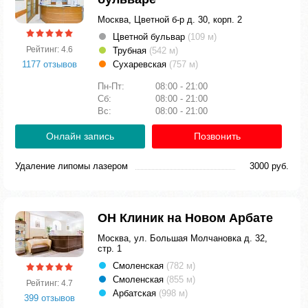
Москва, Цветной б-р д. 30, корп. 2
Цветной бульвар
(109 м)
Рейтинг: 4.6
Трубная
(542 м)
1177 отзывов
Сухаревская
(757 м)
Пн-Пт:
08:00 - 21:00
Сб:
08:00 - 21:00
Вс:
08:00 - 21:00
Онлайн запись
Позвонить
Удаление липомы лазером
3000 руб.
ОН Клиник на Новом Арбате
Москва, ул. Большая Молчановка д. 32,
стр. 1
Смоленская
(782 м)
Смоленская
(855 м)
Рейтинг: 4.7
Арбатская
(998 м)
399 отзывов