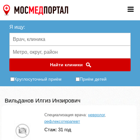
Я ищу:
Найти клиники
Круглосуточный приём
Приём детей
Вильданов Илгиз Инзирович
Специализация врача:
невролог
,
рефлексотерапевт
Стаж: 31 год