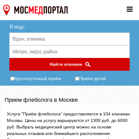
Я ищу:
Найти клиники
Круглосуточный приём
Приём детей
Прием флеболога в Москве
Услуга "Приём флеболога" предоставляется в 104 клиниках
Москвы. Цены на услугу варьируются от 1300 руб. до 6000
руб. Выбрать медицинский центр можно на основе
реальных отзывов или ближайшего расположения.