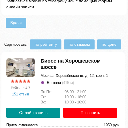
Записаться можно по телефону или с помощью формы
онлайн записи.
Врачи
по рейтингу
по отзывам
по цене
Сортировать:
Биосс на Хорошевском
шоссе
Москва, Хорошёвское ш. д. 12, корп. 1
Беговая
(415 м)
Рейтинг: 4.7
Пн-Пт:
08:00 - 21:00
151 отзыв
Сб:
10:00 - 18:00
Вс:
10:00 - 16:00
Онлайн запись
Позвонить
Прием флеболога
1950 руб.