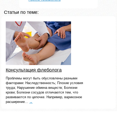
Статьи по теме:
Консультация флеболога
Проблемы могут быть обусловлены разными
факторами: Наследственность; Плохие условия
труда; Нарушение обмена веществ; Болезни
крови; Болезни сосудов отличаются тем, что
развиваются по цепочке. Например, варикозное
расширение…
→