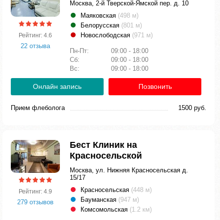
Москва, 2-й Тверской-Ямской пер. д. 10
Маяковская
(498 м)
Белорусская
(801 м)
Новослободская
(971 м)
Рейтинг: 4.6
22 отзыва
Пн-Пт:
09:00 - 18:00
Сб:
09:00 - 18:00
Вс:
09:00 - 18:00
Онлайн запись
Позвонить
Прием флеболога
1500 руб.
Бест Клиник на
Красносельской
Москва, ул. Нижняя Красносельская д.
15/17
Красносельская
(448 м)
Рейтинг: 4.9
Бауманская
(947 м)
279 отзывов
Комсомольская
(1.2 км)