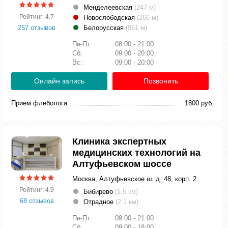
Менделеевская
(247 м)
Рейтинг: 4.7
Новослободская
(266 м)
257 отзывов
Белорусская
(961 м)
Пн-Пт:
08:00 - 21:00
Сб:
09:00 - 20:00
Вс:
09:00 - 20:00
Онлайн запись
Позвонить
Прием флеболога
1800 руб.
Клиника экспертных
медицинских технологий на
Алтуфьевском шоссе
Москва, Алтуфьевское ш. д. 48, корп. 2
Рейтинг: 4.9
Бибирево
(1.5 км)
68 отзывов
Отрадное
(2.1 км)
Пн-Пт:
09:00 - 21:00
Сб:
09:00 - 18:00