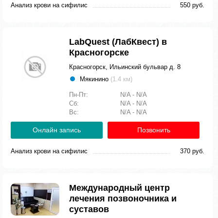
Анализ крови на сифилис
550 руб.
LabQuest (ЛабКвест) в
Красногорске
Красногорск, Ильинский бульвар д. 8
Мякинино
(1.4 км)
Пн-Пт:
N/A - N/A
Сб:
N/A - N/A
Вс:
N/A - N/A
Онлайн запись
Позвонить
Анализ крови на сифилис
370 руб.
Международный центр
лечения позвоночника и
суставов