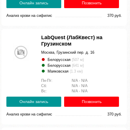
Онлайн запись
Позвонить
Анализ крови на сифилис
370 руб.
LabQuest (ЛабКвест) на
Грузинском
Москва, Грузинский пер. д. 16
Белорусская
(507 м)
Белорусская
(641 м)
Маяковская
(1.3 км)
Пн-Пт:
N/A - N/A
Сб:
N/A - N/A
Вс:
N/A - N/A
Онлайн запись
Позвонить
Анализ крови на сифилис
370 руб.