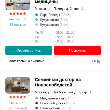
медицины
Москва, пл. Победы д. 2, корп.1
Парк Победы
(533 м)
Рейтинг: 4.5
Кутузовская
(1 км)
88 отзывов
Кутузовская
(1 км)
Пн-Пт:
09:00 - 21:00
Сб:
09:00 - 18:00
Вс:
09:00 - 18:00
Онлайн запись
Позвонить
Анализ крови на сифилис
600 руб.
Семейный доктор на
Новослободской
Москва, ул. 1-я Миусская д. 2, стр. 3
Менделеевская
(247 м)
Рейтинг: 4.7
Новослободская
(266 м)
257 отзывов
Белорусская
(961 м)