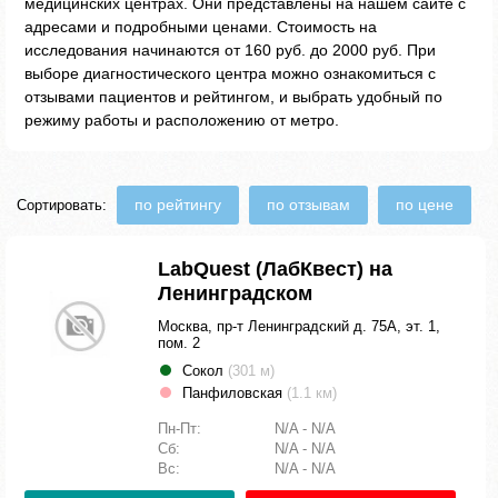
медицинских центрах. Они представлены на нашем сайте с
адресами и подробными ценами. Стоимость на
исследования начинаются от 160 руб. до 2000 руб. При
выборе диагностического центра можно ознакомиться с
отзывами пациентов и рейтингом, и выбрать удобный по
режиму работы и расположению от метро.
по рейтингу
по отзывам
по цене
Сортировать:
LabQuest (ЛабКвест) на
Ленинградском
Москва, пр-т Ленинградский д. 75А, эт. 1,
пом. 2
Сокол
(301 м)
Панфиловская
(1.1 км)
Пн-Пт:
N/A - N/A
Сб:
N/A - N/A
Вс:
N/A - N/A