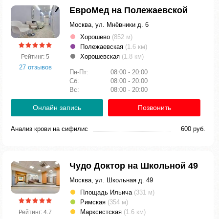
ЕвроМед на Полежаевской
Москва, ул. Мнёвники д. 6
Хорошево
(852 м)
Полежаевская
(1.6 км)
Хорошевская
(1.8 км)
Рейтинг: 5
27 отзывов
Пн-Пт:
08:00 - 20:00
Сб:
08:00 - 20:00
Вс:
08:00 - 20:00
Онлайн запись
Позвонить
Анализ крови на сифилис
600 руб.
Чудо Доктор на Школьной 49
Москва, ул. Школьная д. 49
Площадь Ильича
(331 м)
Римская
(354 м)
Марксистская
(1.6 км)
Рейтинг: 4.7