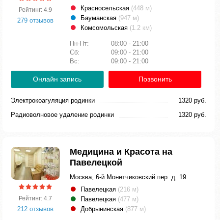
Красносельская
(448 м)
Рейтинг: 4.9
Бауманская
(947 м)
279 отзывов
Комсомольская
(1.2 км)
Пн-Пт:
08:00 - 21:00
Сб:
09:00 - 21:00
Вс:
09:00 - 21:00
Онлайн запись
Позвонить
Электрокоагуляция родинки
1320 руб.
Радиоволновое удаление родинки
1320 руб.
Медицина и Красота на
Павелецкой
Москва, 6-й Монетчиковский пер. д. 19
Павелецкая
(216 м)
Рейтинг: 4.7
Павелецкая
(477 м)
212 отзывов
Добрынинская
(877 м)