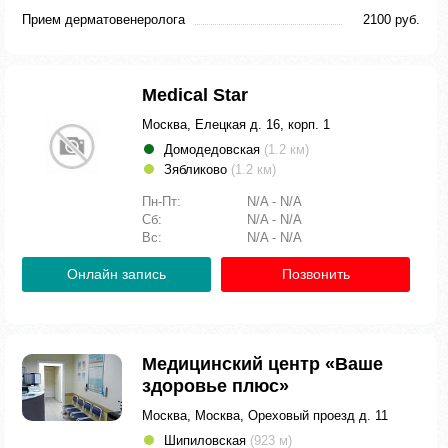
Прием дерматовенеролога
2100 руб.
Medical Star
Москва, Елецкая д. 16, корп. 1
Домодедовская
(1.2 км)
Зябликово
(1.2 км)
Пн-Пт:
N/A - N/A
Сб:
N/A - N/A
Вс:
N/A - N/A
Онлайн запись
Позвонить
Медицинский центр «Ваше
здоровье плюс»
Москва, Москва, Ореховый проезд д. 11
Шипиловская
(923 м)