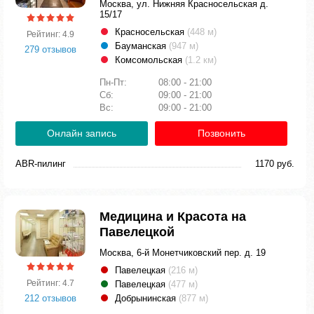
Москва, ул. Нижняя Красносельская д.
15/17
Красносельская
(448 м)
Рейтинг: 4.9
Бауманская
(947 м)
279 отзывов
Комсомольская
(1.2 км)
Пн-Пт:
08:00 - 21:00
Сб:
09:00 - 21:00
Вс:
09:00 - 21:00
Онлайн запись
Позвонить
ABR-пилинг
1170 руб.
Медицина и Красота на
Павелецкой
Москва, 6-й Монетчиковский пер. д. 19
Павелецкая
(216 м)
Рейтинг: 4.7
Павелецкая
(477 м)
212 отзывов
Добрынинская
(877 м)