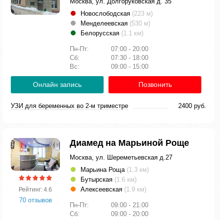
Москва, ул. Долгоруковская д. 35
Новослободская
(223 м)
Менделеевская
(530 м)
Белорусская
(1.1 км)
Пн-Пт:
07:00 - 20:00
Сб:
07:30 - 18:00
Вс:
09:00 - 15:00
Онлайн запись
Позвонить
УЗИ для беременных во 2-м триместре
2400 руб.
Диамед на Марьиной Роще
Москва, ул. Шереметьевская д.27
Марьина Роща
(1.3 км)
Бутырская
(1.6 км)
Алексеевская
(1.9 км)
Рейтинг: 4.6
70 отзывов
Пн-Пт:
09:00 - 21:00
Сб:
09:00 - 20:00