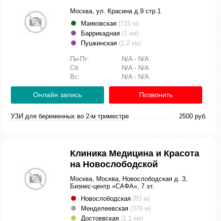
Москва, ул. Красина д.9 стр.1
Маяковская
(715 м)
Баррикадная
(1 км)
Пушкинская
(1.2 км)
Пн-Пт:
N/A - N/A
Сб:
N/A - N/A
Вс:
N/A - N/A
Онлайн запись
Позвонить
УЗИ для беременных во 2-м триместре
2500 руб.
Клиника Медицина и Красота
на Новослободской
Москва, Москва, Новослободская д. 3,
Бизнес-центр «САФА», 7 эт.
Новослободская
(83 м)
Менделеевская
(378 м)
Достоевская
(1.1 км)