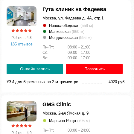
Гута клиник на Фадеева
Москва, ул. Фадеева д. 4А, стр.1
Новослободская
(558 м)
Маяковская
(860 м)
Менделеевская
(886 м)
Рейтинг: 4.8
185 отзывов
Пн-Пт:
08:00 - 21:00
Сб:
09:00 - 17:00
Вс:
09:00 - 17:00
Онлайн запись
Позвонить
УЗИ для беременных во 2-м триместре
4020 руб.
GMS Clinic
Москва, 2-ая Ямская д. 9
Марьина Роща
(705 м)
Пн-Пт:
00:00 - 24:00
Рейтинг: 4.9