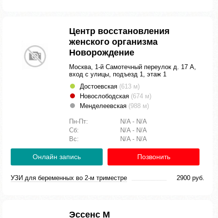
Центр восстановления
женского организма
Новорождение
Москва, 1-й Самотечный переулок д. 17 А,
вход с улицы, подъезд 1, этаж 1
Достоевская
(613 м)
Новослободская
(674 м)
Менделеевская
(988 м)
Пн-Пт:
N/A - N/A
Сб:
N/A - N/A
Вс:
N/A - N/A
Онлайн запись
Позвонить
УЗИ для беременных во 2-м триместре
2900 руб.
Эссенс М