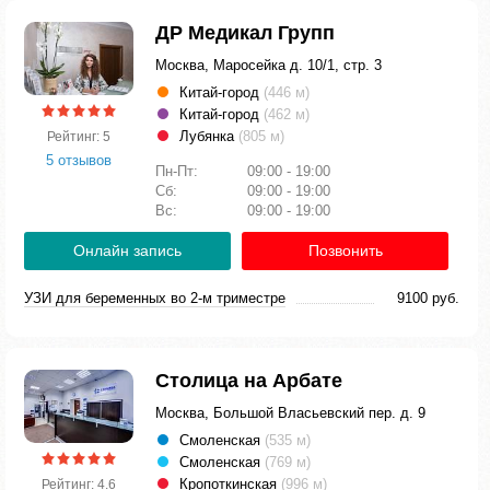
ДР Медикал Групп
Москва, Маросейка д. 10/1, стр. 3
Китай-город
(446 м)
Китай-город
(462 м)
Лубянка
(805 м)
Рейтинг: 5
5 отзывов
Пн-Пт:
09:00 - 19:00
Сб:
09:00 - 19:00
Вс:
09:00 - 19:00
Онлайн запись
Позвонить
УЗИ для беременных во 2-м триместре
9100 руб.
Столица на Арбате
Москва, Большой Власьевский пер. д. 9
Смоленская
(535 м)
Смоленская
(769 м)
Кропоткинская
(996 м)
Рейтинг: 4.6