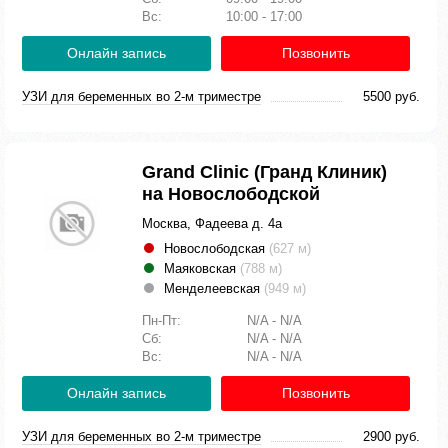
Вс:
10:00 - 17:00
Онлайн запись
Позвонить
УЗИ для беременных во 2-м триместре
5500 руб.
Grand Clinic (Гранд Клиник)
на Новослободской
Москва, Фадеева д. 4а
Новослободская
(627 м)
Маяковская
(788 м)
Менделеевская
(949 м)
Пн-Пт:
N/A - N/A
Сб:
N/A - N/A
Вс:
N/A - N/A
Онлайн запись
Позвонить
УЗИ для беременных во 2-м триместре
2900 руб.