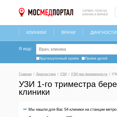
СЕРВИС ПОИСКА
КЛИНИК И ВРАЧЕЙ
КЛИНИКИ
ВРАЧИ
ДИАГНОСТИ
Я ищу:
Круглосуточный приём
Приём детей
Главная
Диагностика
УЗИ
УЗИ при беременности
УЗИ
УЗИ 1-го триместра бере
клиники
Мы нашли для Вас 54 клиники на станции метро 