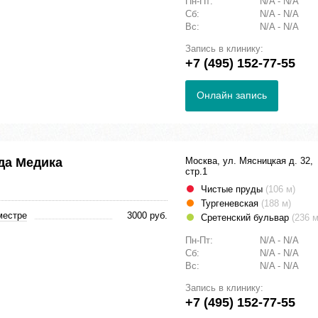
Пн-Пт:
N/A - N/A
Сб:
N/A - N/A
Вс:
N/A - N/A
Запись в клинику:
+7 (495) 152-77-55
Онлайн запись
да Медика
Москва, ул. Мясницкая д. 32,
стр.1
Чистые пруды
(106 м)
Тургеневская
(188 м)
местре
3000 руб.
Сретенский бульвар
(236 м
Пн-Пт:
N/A - N/A
Сб:
N/A - N/A
Вс:
N/A - N/A
Запись в клинику:
+7 (495) 152-77-55