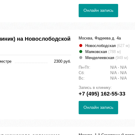
Онлайн запись
Клиник) на Новослободской
Москва, Фадеева д. 4а
Новослободская
(627 м)
Маяковская
(788 м)
Менделеевская
(949 м)
местре
2300 руб.
Пн-Пт:
N/A - N/A
Сб:
N/A - N/A
Вс:
N/A - N/A
Запись в клинику:
+7 (495) 162-55-33
Онлайн запись