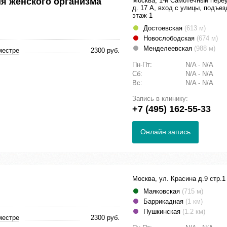
я женского организма
Москва, 1-й Самотечный пере
д. 17 А, вход с улицы, подъез
этаж 1
Достоевская
(613 м)
Новослободская
(674 м)
Менделеевская
(988 м)
местре
2300 руб.
Пн-Пт:
N/A - N/A
Сб:
N/A - N/A
Вс:
N/A - N/A
Запись в клинику:
+7 (495) 162-55-33
Онлайн запись
Москва, ул. Красина д.9 стр.1
Маяковская
(715 м)
Баррикадная
(1 км)
Пушкинская
(1.2 км)
местре
2300 руб.