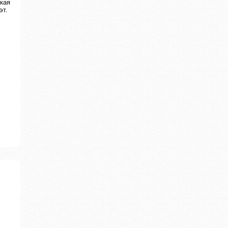
кая
эт.