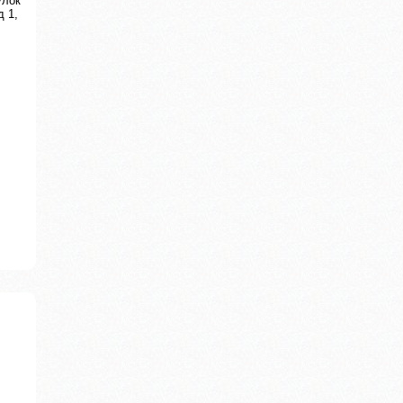
улок
д 1,