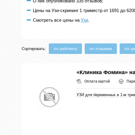
О них опубликовано 335 отзывов;
Цены на Узи-скрининг 1 триместр от 1691 до 620
Смотреть все цены на
Узи
.
по рейтингу
по отзывам
по ц
Сортировать:
«Клиника Фомина» н
Оплата картой
Парк
УЗИ для беременных в 1-м три