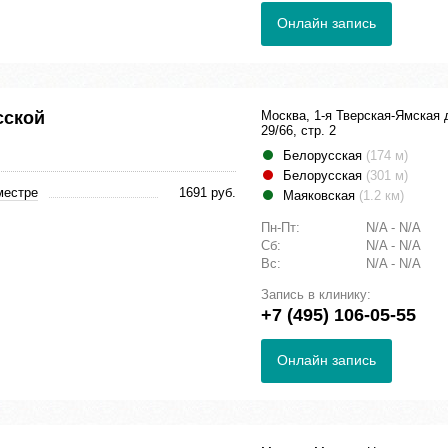
Онлайн запись
сской
Москва, 1-я Тверская-Ямская 
29/66, стр. 2
Белорусская
(174 м)
Белорусская
(301 м)
местре
1691 руб.
Маяковская
(1.2 км)
Пн-Пт:
N/A - N/A
Сб:
N/A - N/A
Вс:
N/A - N/A
Запись в клинику:
+7 (495) 106-05-55
Онлайн запись