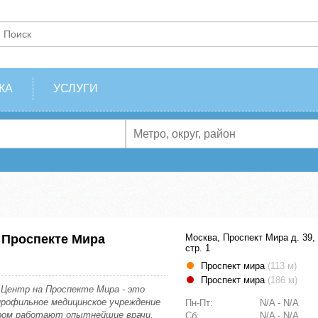
КА
УСЛУГИ
 Проспекте Мира
Москва, Проспект Мира д. 39,
стр. 1
Проспект мира
(113 м)
Проспект мира
(186 м)
 Центр на Проспекте Мира - это
профильное медицинское учреждение
Пн-Пт:
N/A - N/A
ором работают опытнейшие врачи.
Сб:
N/A - N/A