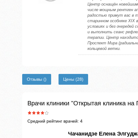
Центр оснащён новейшим 
числе мощным рентген ап
радостью примут вас в 
старинном особняке XIX 
условиях и без очередей 
и выполнить сеанс рефлек
терапии. Центр находит
Проспект Мира (радиальн
кольцевой ветки.
Отзывы
()
Цены
(28)
Врачи клиники "Открытая клиника на
Средний рейтинг врачей: 4
Чачанидзе Елена Элгудж