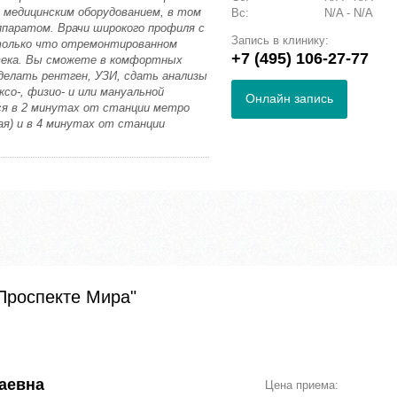
медицинским оборудованием, в том
Вс:
N/A - N/A
паратом. Врачи широкого профиля с
Запись в клинику:
только что отремонтированном
+7 (495) 106-27-77
века. Вы сможете в комфортных
сделать рентген, УЗИ, сдать анализы
со-, физио- и или мануальной
Онлайн запись
ся в 2 минутах от станции метро
ая) и в 4 минутах от станции
 Проспекте Мира"
аевна
Цена приема: