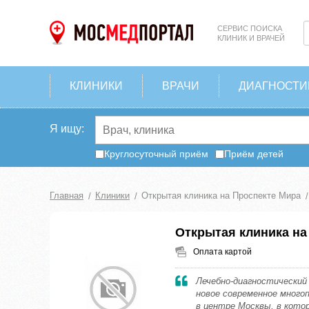
СЕРВИС ПОИСКА
КЛИНИК И ВРАЧЕЙ
КЛИНИКИ
ВРАЧИ
ДИАГНОСТИ
Я ищу:
Круглосуточный приём
Приём детей
Главная
Клиники
Открытая клиника на Проспекте Мира
Открытая клиника на
Оплата картой
Лечебно-диагностический
новое современное много
в центре Москвы, в кот