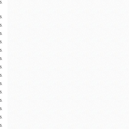
б.
б.
б.
б.
б.
б.
б.
б.
б.
б.
б.
б.
б.
б.
б.