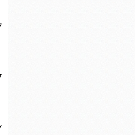
7
7
7