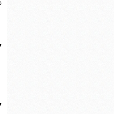
8
7
7