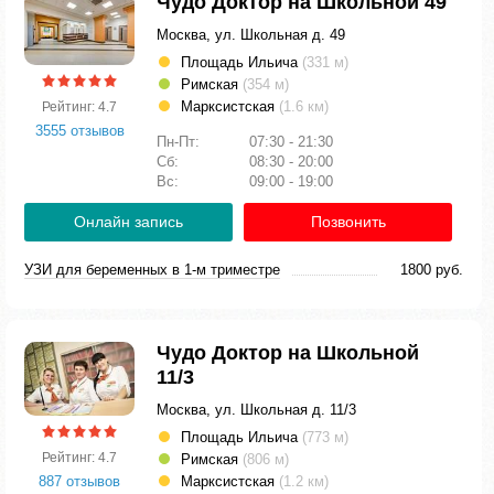
Чудо Доктор на Школьной 49
Москва, ул. Школьная д. 49
Площадь Ильича
(331 м)
Римская
(354 м)
Марксистская
(1.6 км)
Рейтинг: 4.7
3555 отзывов
Пн-Пт:
07:30 - 21:30
Сб:
08:30 - 20:00
Вс:
09:00 - 19:00
Онлайн запись
Позвонить
УЗИ для беременных в 1-м триместре
1800 руб.
Чудо Доктор на Школьной
11/3
Москва, ул. Школьная д. 11/3
Площадь Ильича
(773 м)
Рейтинг: 4.7
Римская
(806 м)
887 отзывов
Марксистская
(1.2 км)