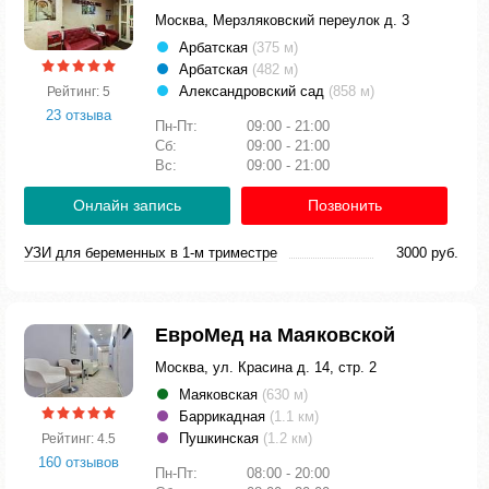
Москва, Мерзляковский переулок д. 3
Арбатская
(375 м)
Арбатская
(482 м)
Александровский сад
(858 м)
Рейтинг: 5
23 отзыва
Пн-Пт:
09:00 - 21:00
Сб:
09:00 - 21:00
Вс:
09:00 - 21:00
Онлайн запись
Позвонить
УЗИ для беременных в 1-м триместре
3000 руб.
ЕвроМед на Маяковской
Москва, ул. Красина д. 14, стр. 2
Маяковская
(630 м)
Баррикадная
(1.1 км)
Пушкинская
(1.2 км)
Рейтинг: 4.5
160 отзывов
Пн-Пт:
08:00 - 20:00