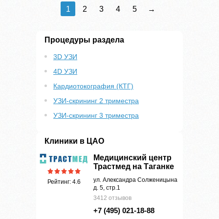
1
2
3
4
5
→
Процедуры раздела
3D УЗИ
4D УЗИ
Кардиотокография (КТГ)
УЗИ-скрининг 2 триместра
УЗИ-скрининг 3 триместра
Клиники в ЦАО
Медицинский центр
Трастмед на Таганке
ул. Александра Солженицына
Рейтинг: 4.6
д. 5, стр.1
3412 отзывов
+7 (495) 021-18-88