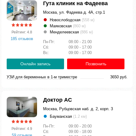
Гута клиник на Фадеева
Москва, ул. Фадеева д. 4А, стр.1
Новослободская
(558 м)
Маяковская
(860 м)
Менделеевская
(886 м)
Рейтинг: 4.8
185 отзывов
Пн-Пт:
08:00 - 21:00
Сб:
09:00 - 17:00
Вс:
09:00 - 17:00
Онлайн запись
Позвонить
УЗИ для беременных в 1-м триместре
3650 руб.
Доктор АС
Москва, Рубцовская наб. д. 2, корп. 3
Бауманская
(1.2 км)
Пн-Пт:
09:00 - 20:00
Рейтинг: 4.9
Сб:
09:00 - 18:00
59 отзывов