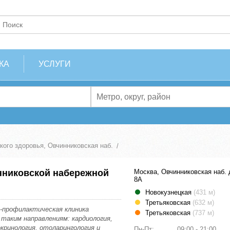
КА
УСЛУГИ
кого здоровья, Овчинниковская наб.
нниковской набережной
Москва, Овчинниковская наб. 
8А
Новокузнецкая
(431 м)
Третьяковская
(632 м)
-профилактическая клиника
Третьяковская
(737 м)
 таким направлениям: кардиология,
окринология, отоларингология и
Пн-Пт:
09:00 - 21:00