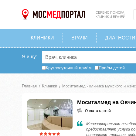
СЕРВИС ПОИСКА
КЛИНИК И ВРАЧЕЙ
КЛИНИКИ
ВРАЧИ
ДИАГНОСТИ
Я ищу:
Круглосуточный приём
Приём детей
Главная
Клиники
Моситалмед - клиника мужского и женс
Моситалмед на Овчи
Оплата картой
Многопрофильная лечебно
предоставляет услуги по
неврология, терапия, энд