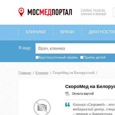
СЕРВИС ПОИСКА
КЛИНИК И ВРАЧЕЙ
КЛИНИКИ
ВРАЧИ
ДИАГНОСТИ
Я ищу:
Круглосуточный приём
Приём детей
Главная
Клиники
СкороМед на Белорусской
СкороМед на Белору
Оплата картой
Клиника «Скоромед» - эт
медицинский центр, спец
– лечение и диагностика.