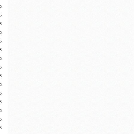
б.
б.
б.
б.
б.
б.
б.
б.
б.
б.
б.
б.
б.
б.
б.