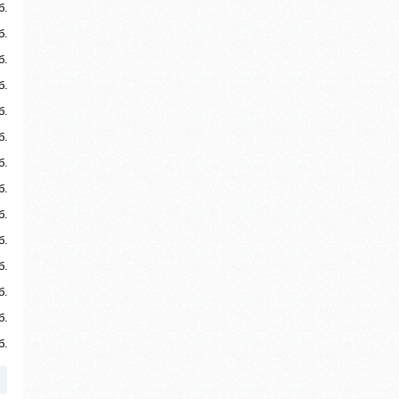
б.
б.
б.
б.
б.
б.
б.
б.
б.
б.
б.
б.
б.
б.