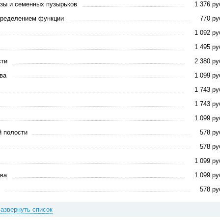
езы и семенных пузырьков
1 376 ру
определением функции
770 ру
1 092 ру
1 495 ру
сти
2 380 ру
ва
1 099 ру
1 743 ру
1 743 ру
1 099 ру
й полости
578 ру
578 ру
1 099 ру
ава
1 099 ру
578 ру
азвернуть список