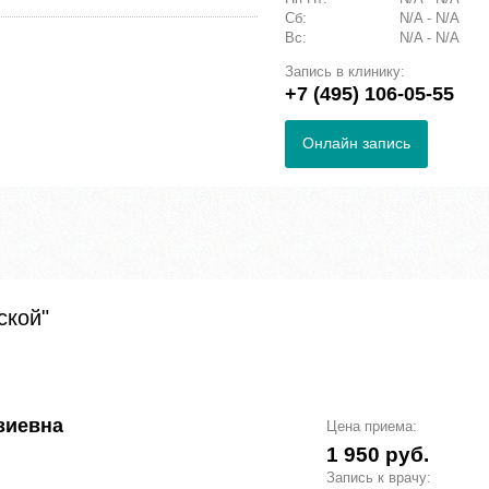
Сб:
N/A - N/A
Вс:
N/A - N/A
Запись в клинику:
+7 (495) 106-05-55
Онлайн запись
ской"
зиевна
Цена приема:
1 950 руб.
Запись к врачу: