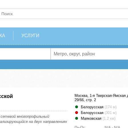
КА
УСЛУГИ
сской
Москва, 1-я Тверская-Ямская 
29/66, стр. 2
Белорусская
(174 м)
Белорусская
(301 м)
о сетевой многопрофильный
Маяковская
(1.2 км)
иализирующийся на двух направлениях
Пн-Пт:
N/A - N/A