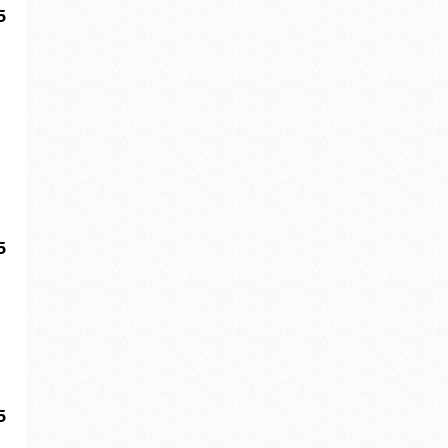
5
5
5