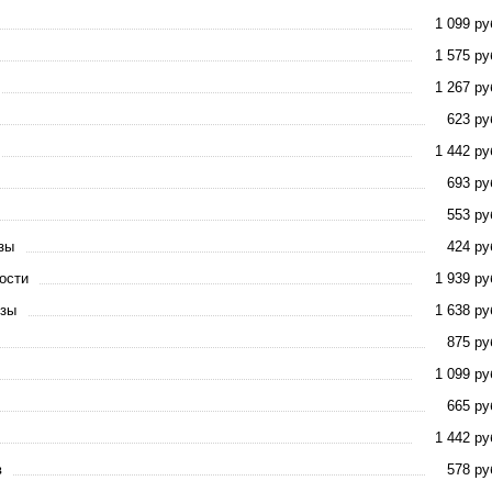
1 099 ру
1 575 ру
1 267 ру
623 ру
1 442 ру
693 ру
553 ру
зы
424 ру
ости
1 939 ру
езы
1 638 ру
875 ру
1 099 ру
665 ру
1 442 ру
в
578 ру