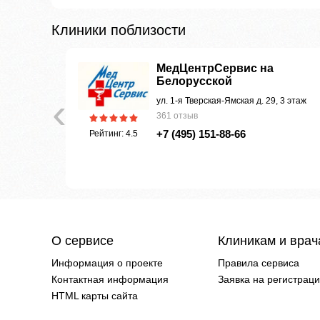
Клиники поблизости
ая
МедЦентрСервис на
Белорусской
‹
ул. 1-я Тверская-Ямская д. 29, 3 этаж
361 отзыв
+7 (495) 151-88-66
Рейтинг: 4.5
О сервисе
Клиникам и вра
Информация о проекте
Правила сервиса
Контактная информация
Заявка на регистрац
HTML карты сайта