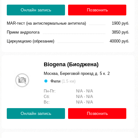
Онлайн запись
Позвонить
MAR-тест (на антиспермальные антитела)
1900 руб.
Прием андролога
3850 руб.
Циркумцизио (обрезание)
40000 руб.
Biogena (Биоджена)
Москва, Береговой проезд д. 5 к. 2
Фили
(1.5 км)
Пн-Пт:
N/A - N/A
Сб:
N/A - N/A
Вс:
N/A - N/A
Онлайн запись
Позвонить