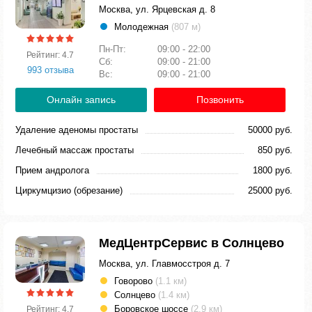
Москва, ул. Ярцевская д. 8
Молодежная
(807 м)
Пн-Пт:
09:00 - 22:00
Рейтинг: 4.7
Сб:
09:00 - 21:00
993 отзыва
Вс:
09:00 - 21:00
Онлайн запись
Позвонить
Удаление аденомы простаты
50000 руб.
Лечебный массаж простаты
850 руб.
Прием андролога
1800 руб.
Циркумцизио (обрезание)
25000 руб.
МедЦентрСервис в Солнцево
Москва, ул. Главмосстроя д. 7
Говорово
(1.1 км)
Солнцево
(1.4 км)
Боровское шоссе
(2.9 км)
Рейтинг: 4.7