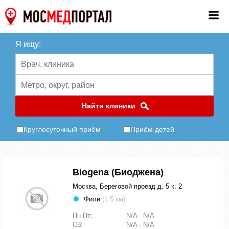
Я ищу:
Найти клиники
Круглосуточный приём
Приём детей
Biogena (Биоджена)
Москва, Береговой проезд д. 5 к. 2
Фили
(1.5 км)
Пн-Пт:
N/A - N/A
Сб:
N/A - N/A