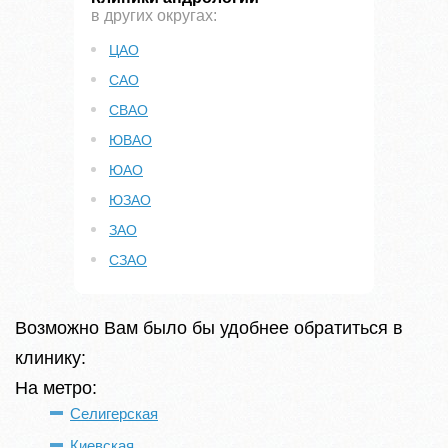
в других округах:
ЦАО
САО
СВАО
ЮВАО
ЮАО
ЮЗАО
ЗАО
СЗАО
Возможно Вам было бы удобнее обратиться в
клинику:
На метро:
Селигерская
Киевская