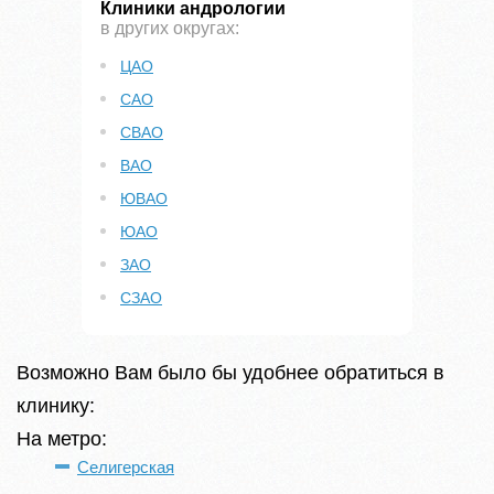
Клиники андрологии
в других округах:
ЦАО
САО
СВАО
ВАО
ЮВАО
ЮАО
ЗАО
СЗАО
Возможно Вам было бы удобнее обратиться в
клинику:
На метро:
Селигерская