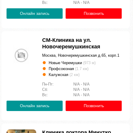
Вс:
N/A - N/A
Онлайн запись
Позвонить
СМ-Клиника на ул.
Новочеремушкинская
Москва, Новочеремушкинская д.65, корп.1
Новые Черемушки
(973 м)
Профсоюзная
(1.7 км)
Калужская
(2 км)
Пн-Пт:
N/A - N/A
Сб:
N/A - N/A
Вс:
N/A - N/A
Онлайн запись
Позвонить
Клиника доктора Минутко