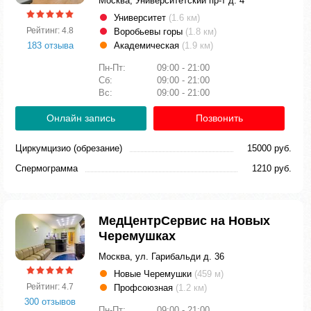
Москва, Университетский пр-т д. 4
Университет
(1.6 км)
Рейтинг: 4.8
Воробьевы горы
(1.8 км)
183 отзыва
Академическая
(1.9 км)
Пн-Пт:
09:00 - 21:00
Сб:
09:00 - 21:00
Вс:
09:00 - 21:00
Онлайн запись
Позвонить
Циркумцизио (обрезание)
15000 руб.
Спермограмма
1210 руб.
МедЦентрСервис на Новых
Черемушках
Москва, ул. Гарибальди д. 36
Новые Черемушки
(459 м)
Рейтинг: 4.7
Профсоюзная
(1.2 км)
300 отзывов
Пн-Пт:
09:00 - 21:00