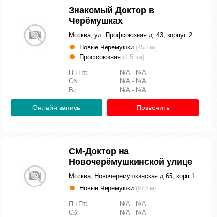
Знакомый Доктор в
Черёмушках
Москва, ул. Профсоюзная д. 43, корпус 2
Новые Черемушки
(455 м)
Профсоюзная
(1.5 км)
Пн-Пт:
N/A - N/A
Сб:
N/A - N/A
Вс:
N/A - N/A
Онлайн запись
Позвонить
СМ-Доктор на
Новочерёмушкинской улице
Москва, Новочеремушкинская д.65, корп.1
Новые Черемушки
(973 м)
Пн-Пт:
N/A - N/A
Сб:
N/A - N/A