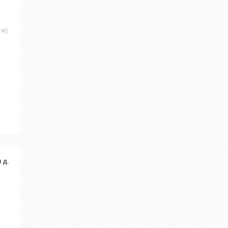
 м)
 д.