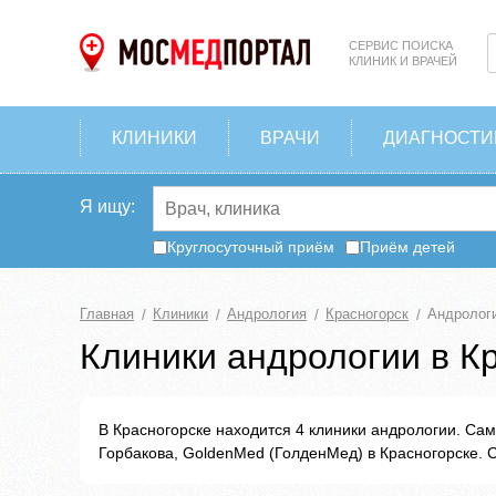
СЕРВИС ПОИСКА
КЛИНИК И ВРАЧЕЙ
КЛИНИКИ
ВРАЧИ
ДИАГНОСТИ
Я ищу:
Круглосуточный приём
Приём детей
Главная
Клиники
Андрология
Красногорск
Андрологи
Клиники андрологии в К
В Красногорске находится 4 клиники андрологии. Са
Горбакова, GoldenMed (ГолденМед) в Красногорске. 