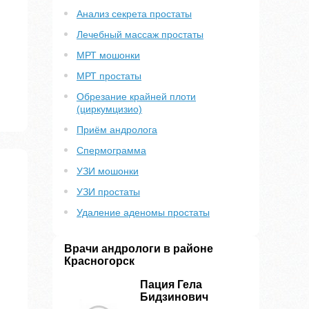
Анализ секрета простаты
Лечебный массаж простаты
МРТ мошонки
МРТ простаты
Обрезание крайней плоти
(циркумцизио)
Приём андролога
Спермограмма
УЗИ мошонки
УЗИ простаты
Удаление аденомы простаты
Врачи андрологи в районе
Красногорск
Пация Гела
Бидзинович