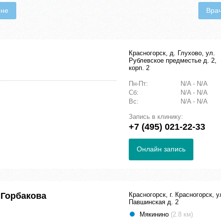
ене
Вра
Красногорск, д. Глухово, ул.
Рублевское предместье д. 2,
корп. 2
Пн-Пт:
N/A - N/A
Сб:
N/A - N/A
Вс:
N/A - N/A
Запись в клинику:
+7 (495) 021-22-33
Онлайн запись
 Горбакова
Красногорск, г. Красногорск, у
Павшинская д. 2
Мякинино
(2.8 км)