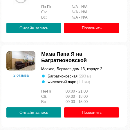
Пн-Пт:
N/A - N/A
Сб:
N/A - N/A
Вс:
N/A - N/A
Онлайн запись
Позвонить
Мама Папа Я на
Багратионовской
Москва, Барклая дом 13, корпус 2
2 отзыва
Багратионовская
(293 м)
Филевский парк
(1.1 км)
Пн-Пт:
08:00 - 21:00
Сб:
09:00 - 18:00
Вс:
09:00 - 15:00
Онлайн запись
Позвонить