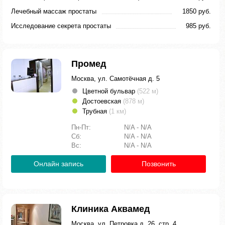
Лечебный массаж простаты
1850 руб.
Исследование секрета простаты
985 руб.
Промед
Москва, ул. Самотёчная д. 5
Цветной бульвар
(522 м)
Достоевская
(878 м)
Трубная
(1 км)
Пн-Пт:
N/A - N/A
Сб:
N/A - N/A
Вс:
N/A - N/A
Онлайн запись
Позвонить
Клиника Аквамед
Москва, ул. Петровка д. 26, стр. 4