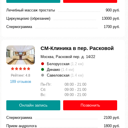
Лечебный массаж простаты
900 руб.
Циркумцизио (обрезание)
13000 руб.
Спермограмма
1700 руб.
СМ-Клиника в пер. Расковой
Москва, Расковой пер. д. 14/22
Белорусская
(1.2 км)
Динамо
(1.4 км)
Савеловская
(1.4 км)
Рейтинг: 4.8
189 отзывов
Пн-Пт:
08:00 - 21:00
Сб:
09:00 - 21:00
Вс:
09:00 - 21:00
Онлайн запись
Позвонить
Спермограмма
2100 руб.
Прием андролога
1800 руб.