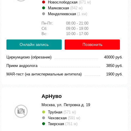
Новослободская
(671 м)
Маяковская
(842 м)
Менделеевская
(1 км)
Пн-Пт:
08:00 - 21:00
Сб:
09:00 - 19:00
Вс:
10:00 - 17:00
Онлайн запись
Позвонить
Циркумцизио (обрезание)
40000 руб.
Прием андролога
3850 руб.
MAR-тест (на антиспермальные антитела)
1900 руб.
АрНуво
Москва, ул. Петровка д. 19
Трубная
(571 м)
Чеховская
(591 м)
Тверская
(761 м)