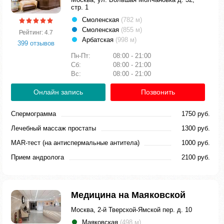
стр. 1
Смоленская
(782 м)
Смоленская
(855 м)
Рейтинг: 4.7
Арбатская
(998 м)
399 отзывов
Пн-Пт:
08:00 - 21:00
Сб:
08:00 - 21:00
Вс:
08:00 - 21:00
Онлайн запись
Позвонить
Спермограмма
1750 руб.
Лечебный массаж простаты
1300 руб.
MAR-тест (на антиспермальные антитела)
1000 руб.
Прием андролога
2100 руб.
Медицина на Маяковской
Москва, 2-й Тверской-Ямской пер. д. 10
Маяковская
(498 м)