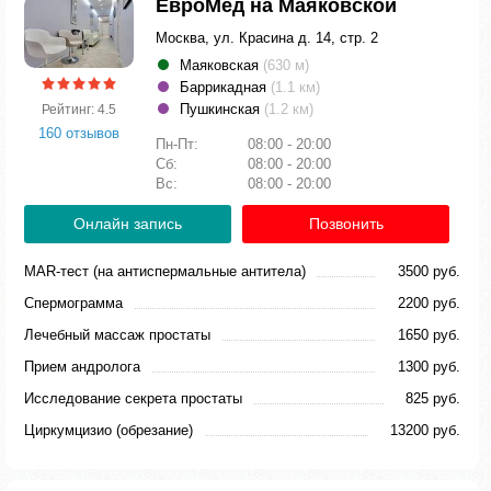
ЕвроМед на Маяковской
Москва, ул. Красина д. 14, стр. 2
Маяковская
(630 м)
Баррикадная
(1.1 км)
Пушкинская
(1.2 км)
Рейтинг: 4.5
160 отзывов
Пн-Пт:
08:00 - 20:00
Сб:
08:00 - 20:00
Вс:
08:00 - 20:00
Онлайн запись
Позвонить
MAR-тест (на антиспермальные антитела)
3500 руб.
Спермограмма
2200 руб.
Лечебный массаж простаты
1650 руб.
Прием андролога
1300 руб.
Исследование секрета простаты
825 руб.
Циркумцизио (обрезание)
13200 руб.