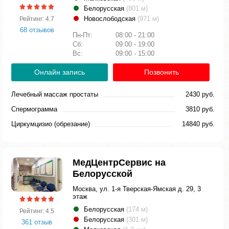
Белорусская
(801 м)
Новослободская
(971 м)
Рейтинг: 4.7
68 отзывов
Пн-Пт:
08:00 - 21:00
Сб:
09:00 - 19:00
Вс:
09:00 - 15:00
Онлайн запись
Позвонить
Лечебный массаж простаты
2430 руб.
Спермограмма
3810 руб.
Циркумцизио (обрезание)
14840 руб.
МедЦентрСервис на
Белорусской
Москва, ул. 1-я Тверская-Ямская д. 29, 3
этаж
Белорусская
(174 м)
Рейтинг: 4.5
Белорусская
(301 м)
361 отзыв