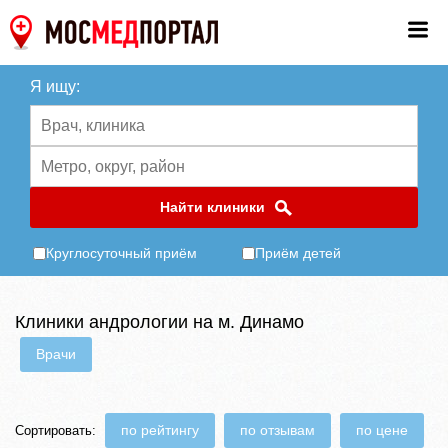
Я ищу:
Найти клиники
Круглосуточный приём
Приём детей
Клиники андрологии на м. Динамо
Врачи
по рейтингу
по отзывам
по цене
Сортировать: