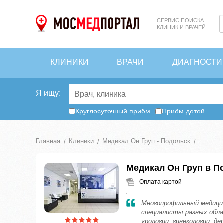
СЕРВИС ПОИСКА
КЛИНИК И ВРАЧЕЙ
КЛИНИКИ
ВРАЧИ
ДИАГНОСТИ
Я ищу:
Круглосуточный приём
Приём детей
Главная
Клиники
Медикал Он Груп - Подольск
Медикал Он Груп в П
Оплата картой
Многопрофильный медици
специалисты разных обла
урологии, гинекологии, де