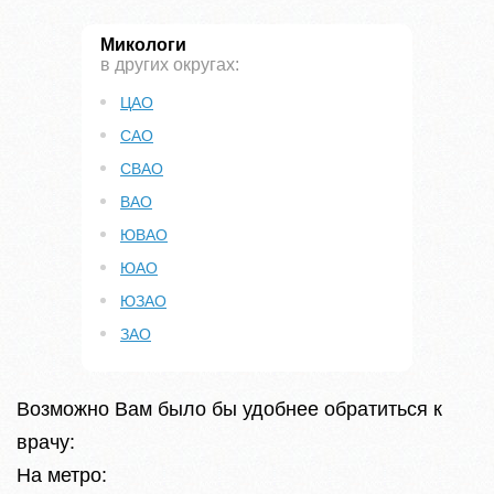
Микологи
в других округах:
ЦАО
САО
СВАО
ВАО
ЮВАО
ЮАО
ЮЗАО
ЗАО
Возможно Вам было бы удобнее обратиться к
врачу:
На метро: