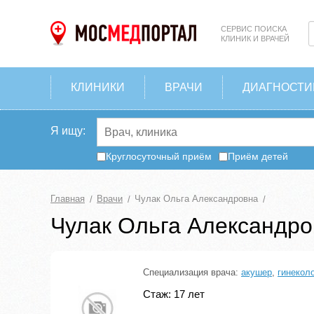
СЕРВИС ПОИСКА
КЛИНИК И ВРАЧЕЙ
КЛИНИКИ
ВРАЧИ
ДИАГНОСТИ
Я ищу:
Круглосуточный приём
Приём детей
Главная
Врачи
Чулак Ольга Александровна
Чулак Ольга Александро
Специализация врача:
акушер
,
гинекол
Стаж: 17 лет