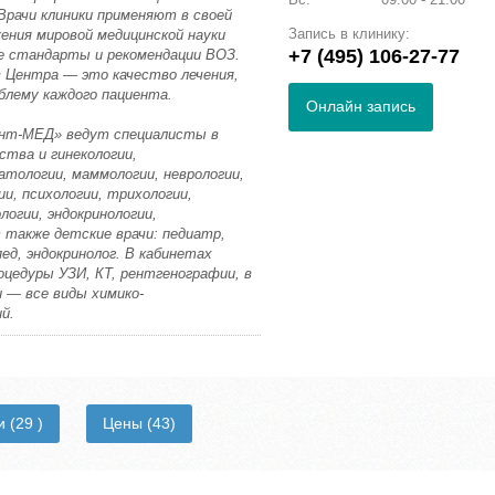
Врачи клиники применяют в своей
Запись в клинику:
ения мировой медицинской науки
+7 (495) 106-27-77
е стандарты и рекомендации ВОЗ.
в Центра — это качество лечения,
лему каждого пациента.
Онлайн запись
ент-МЕД» ведут специалисты в
ства и гинекологии,
атологии, маммологии, неврологии,
ии, психологии, трихологии,
логии, эндокринологии,
также детские врачи: педиатр,
пед, эндокринолог. В кабинетах
оцедуры УЗИ, КТ, рентгенографии, в
 — все виды химико-
й.
ии
(29 )
Цены
(43)