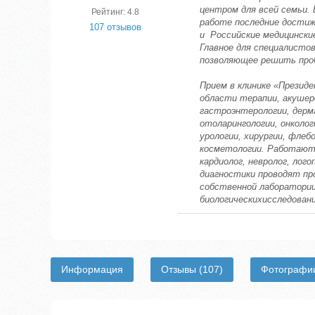
центром для всей семьи. 
Рейтинг: 4.8
работе последние достиж
107 отзывов
и Российские медицински
Главное для специалисто
позволяющее решить проб
Прием в клинике «Презид
области терапии, акушер
гастроэнтерологии, дерм
отоларингологии, онколог
урологии, хирургии, флебо
косметологии. Работают 
кардиолог, невролог, лого
диагностики проводят пр
собственной лаборатории
биологическихисследовани
Информация
Отзывы
(107)
Фотограф