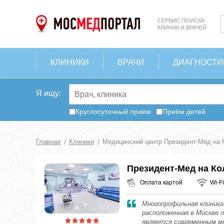
СЕРВИС ПОИСКА
КЛИНИК И ВРАЧЕЙ
КЛИНИКИ
ВРАЧИ
ДИАГНОСТИ
Я ищу:
Круглосуточный приём
Приём детей
Главная
Клиники
Медицинский центр Президент-Мед на 
Президент-Мед на К
Оплата картой
Wi-Fi
Многопрофильная клиника
расположенная в Москве по
является современным м