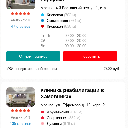
Москва, 4-й Ростовский пер. д. 1, стр. 1
Киевская
(762 м)
Рейтинг: 4.8
Смоленская
(764 м)
47 отзывов
Киевская
(830 м)
Пн-Пт:
09:00 - 20:00
Сб:
09:00 - 20:00
Вс:
09:00 - 20:00
Онлайн запись
Позвонить
УЗИ предстательной железы
2500 руб.
Клиника реабилитации в
Хамовниках
Москва, ул. Ефремова д. 12, корп. 2
Фрунзенская
(618 м)
Рейтинг: 4.9
Спортивная
(882 м)
135 отзывов
Лужники
(979 м)