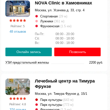
NOVA Clinic в Хамовниках
Москва, ул. Усачева д. 33, стр. 4
Спортивная
(29 м)
Лужники
(361 м)
Фрунзенская
(1.5 км)
Рейтинг: 5
48 отзывов
Пн-Пт:
08:00 - 20:00
Сб:
08:00 - 18:00
Вс:
09:00 - 18:00
Онлайн запись
Позвонить
УЗИ предстательной железы
2200 руб.
Лечебный центр на Тимура
Фрунзе
Москва, ул. Тимура Фрунзе д. 15/1
Парк культуры
(643 м)
Рейтинг: 4.8
Парк культуры
(773 м)
374 отзыва
Фрунзенская
(1.3 км)