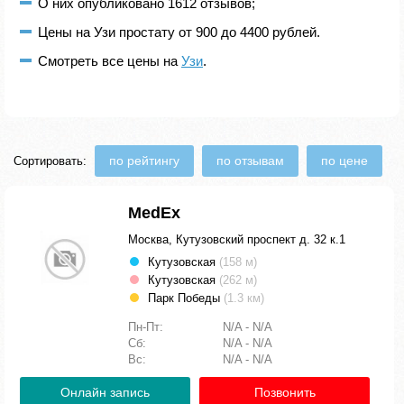
О них опубликовано 1612 отзывов;
Цены на Узи простату от 900 до 4400 рублей.
Смотреть все цены на
Узи
.
по рейтингу
по отзывам
по цене
Сортировать:
MedEx
Москва, Кутузовский проспект д. 32 к.1
Кутузовская
(158 м)
Кутузовская
(262 м)
Парк Победы
(1.3 км)
Пн-Пт:
N/A - N/A
Сб:
N/A - N/A
Вс:
N/A - N/A
Онлайн запись
Позвонить