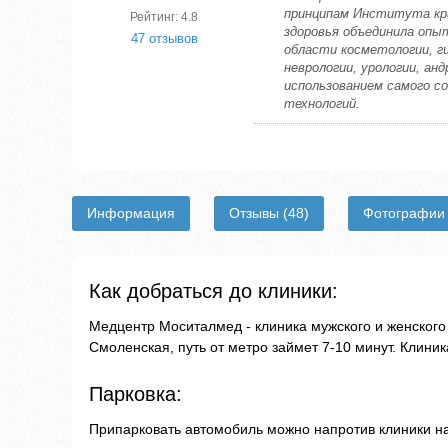
принципам Института кра
Рейтинг: 4.8
здоровья объединила опы
47 отзывов
области косметологии, ги
неврологии, урологии, анд
использованием самого со
технологий.
Информация
Отзывы
(48)
Фотографи
Как добраться до клиники:
Медцентр Моситалмед - клиника мужского и женского 
Смоленская, путь от метро займет 7-10 минут. Клини
Парковка:
Припарковать автомобиль можно напротив клиники на