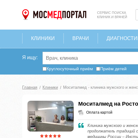
СЕРВИС ПОИСКА
КЛИНИК И ВРАЧЕЙ
КЛИНИКИ
ВРАЧИ
ДИАГНОСТИ
Я ищу:
Круглосуточный приём
Приём детей
Главная
Клиники
Моситалмед - клиника мужского и женск
Моситалмед на Росто
Оплата картой
Клиника мужского и женск
продолжатель традиций 
медицины России – Инст