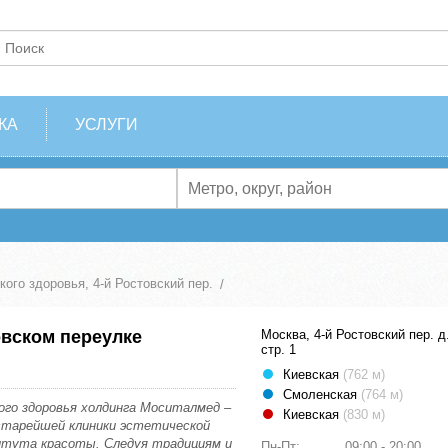
КА
УСЛУГИ
ого здоровья, 4-й Ростовский пер.
вском переулке
Москва, 4-й Ростовский пер. д.
стр. 1
Киевская
(762 м)
Смоленская
(764 м)
ого здоровья холдинга Моситалмед –
Киевская
(830 м)
старейшей клиники эстетической
итута красоты. Следуя традициям и
Пн-Пт:
09:00 - 20:00