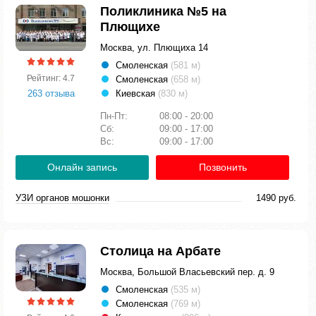
Поликлиника №5 на
Плющихе
Москва, ул. Плющиха 14
Смоленская
(581 м)
Рейтинг: 4.7
Смоленская
(658 м)
263 отзыва
Киевская
(830 м)
Пн-Пт:
08:00 - 20:00
Сб:
09:00 - 17:00
Вс:
09:00 - 17:00
Онлайн запись
Позвонить
УЗИ органов мошонки
1490 руб.
Столица на Арбате
Москва, Большой Власьевский пер. д. 9
Смоленская
(535 м)
Смоленская
(769 м)