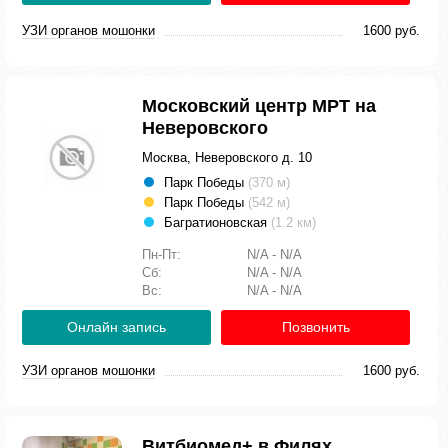
УЗИ органов мошонки
1600 руб.
Московский центр МРТ на
Неверовского
Москва, Неверовского д. 10
Парк Победы
(370 м)
Парк Победы
(542 м)
Багратионовская
(1.2 км)
Пн-Пт:
N/A - N/A
Сб:
N/A - N/A
Вс:
N/A - N/A
Онлайн запись
Позвонить
УЗИ органов мошонки
1600 руб.
Витбиомед+ в Филях