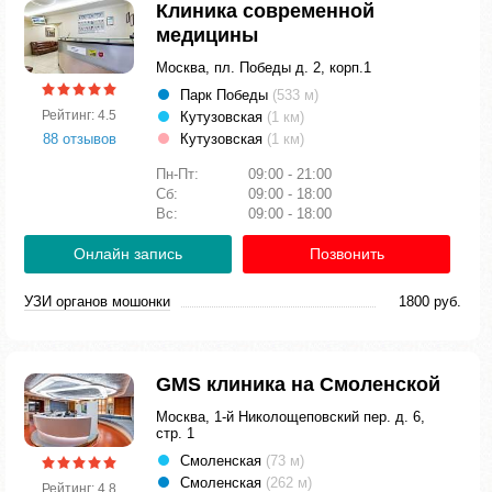
Клиника современной
медицины
Москва, пл. Победы д. 2, корп.1
Парк Победы
(533 м)
Рейтинг: 4.5
Кутузовская
(1 км)
88 отзывов
Кутузовская
(1 км)
Пн-Пт:
09:00 - 21:00
Сб:
09:00 - 18:00
Вс:
09:00 - 18:00
Онлайн запись
Позвонить
УЗИ органов мошонки
1800 руб.
GMS клиника на Смоленской
Москва, 1-й Николощеповский пер. д. 6,
стр. 1
Смоленская
(73 м)
Смоленская
(262 м)
Рейтинг: 4.8