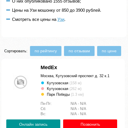
О них опубликовано 1555 отзывов;
Цены на Узи мошонку от 850 до 3900 рублей.
Смотреть все цены на
Узи
.
по рейтингу
по отзывам
по цене
Сортировать:
MedEx
Москва, Кутузовский проспект д. 32 к.1
Кутузовская
(158 м)
Кутузовская
(262 м)
Парк Победы
(1.3 км)
Пн-Пт:
N/A - N/A
Сб:
N/A - N/A
Вс:
N/A - N/A
Онлайн запись
Позвонить