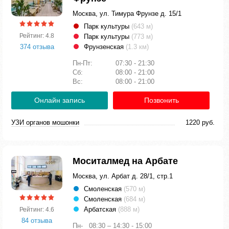
Москва, ул. Тимура Фрунзе д. 15/1
Парк культуры
(643 м)
Рейтинг: 4.8
Парк культуры
(773 м)
374 отзыва
Фрунзенская
(1.3 км)
Пн-Пт:
07:30 - 21:30
Сб:
08:00 - 21:00
Вс:
08:00 - 21:00
Онлайн запись
Позвонить
УЗИ органов мошонки
1220 руб.
Моситалмед на Арбате
Москва, ул. Арбат д. 28/1, стр.1
Смоленская
(570 м)
Смоленская
(684 м)
Арбатская
(888 м)
Рейтинг: 4.6
84 отзыва
Пн-
08:30 – 14:30 - 15:00