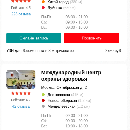
Китай-город
(380 м)
Лубянка
(650 м)
Рейтинг: 4.5
223 отзыва
Пн-Пт:
08:00 - 21:00
Сб:
09:00 - 15:00
Вс:
09:00 - 15:00
Онлайн запись
Позвонить
УЗИ для беременных в 3-м триместре
2750 руб.
Международный центр
охраны здоровья
Москва, Октябрьская д. 2
Достоевская
(415 м)
Рейтинг: 4.7
Новослободская
(1.2 км)
42 отзыва
Менделеевская
(1.2 км)
Пн-Пт:
09:00 - 21:00
Сб:
09:00 - 20:00
Вс:
10:00 - 18:00