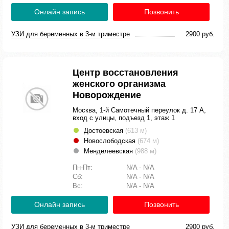
Онлайн запись
Позвонить
УЗИ для беременных в 3-м триместре
2900 руб.
Центр восстановления
женского организма
Новорождение
Москва, 1-й Самотечный переулок д. 17 А,
вход с улицы, подъезд 1, этаж 1
Достоевская
(613 м)
Новослободская
(674 м)
Менделеевская
(988 м)
Пн-Пт:
N/A - N/A
Сб:
N/A - N/A
Вс:
N/A - N/A
Онлайн запись
Позвонить
УЗИ для беременных в 3-м триместре
2900 руб.