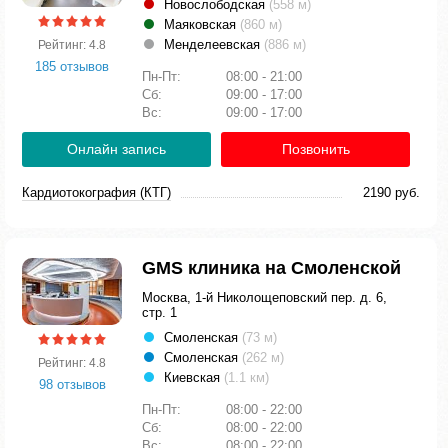
Новослободская
(558 м)
Маяковская
(860 м)
Менделеевская
(886 м)
Рейтинг: 4.8
185 отзывов
Пн-Пт:
08:00 - 21:00
Сб:
09:00 - 17:00
Вс:
09:00 - 17:00
Онлайн запись
Позвонить
Кардиотокография (КТГ)
2190 руб.
GMS клиника на Смоленской
Москва, 1-й Николощеповский пер. д. 6,
стр. 1
Смоленская
(73 м)
Смоленская
(262 м)
Рейтинг: 4.8
Киевская
(1.1 км)
98 отзывов
Пн-Пт:
08:00 - 22:00
Сб:
08:00 - 22:00
Вс:
08:00 - 22:00