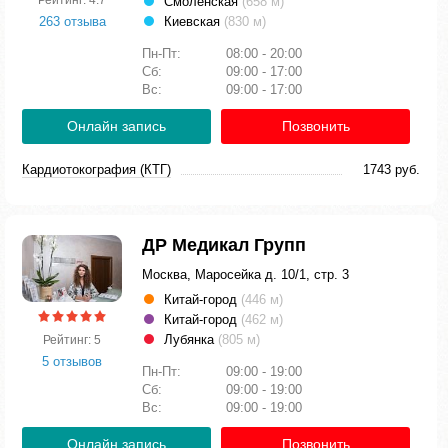
Смоленская
(658 м)
263 отзыва
Киевская
(830 м)
Пн-Пт:
08:00 - 20:00
Сб:
09:00 - 17:00
Вс:
09:00 - 17:00
Онлайн запись
Позвонить
Кардиотокография (КТГ)
1743 руб.
ДР Медикал Групп
Москва, Маросейка д. 10/1, стр. 3
Китай-город
(446 м)
Китай-город
(462 м)
Лубянка
(805 м)
Рейтинг: 5
5 отзывов
Пн-Пт:
09:00 - 19:00
Сб:
09:00 - 19:00
Вс:
09:00 - 19:00
Онлайн запись
Позвонить