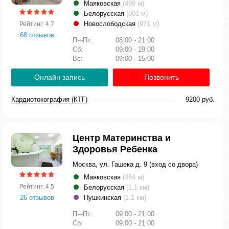
Маяковская
(498 м)
Белорусская
(801 м)
Новослободская
(971 м)
Рейтинг: 4.7
68 отзывов
Пн-Пт:
08:00 - 21:00
Сб:
09:00 - 19:00
Вс:
09:00 - 15:00
Онлайн запись
Позвонить
Кардиотокография (КТГ)
9200 руб.
Центр Материнства и
Здоровья Ребенка
Москва, ул. Гашека д. 9 (вход со двора)
Маяковская
(464 м)
Рейтинг: 4.5
Белорусская
(1.1 км)
26 отзывов
Пушкинская
(1.1 км)
Пн-Пт:
09:00 - 21:00
Сб:
09:00 - 21:00