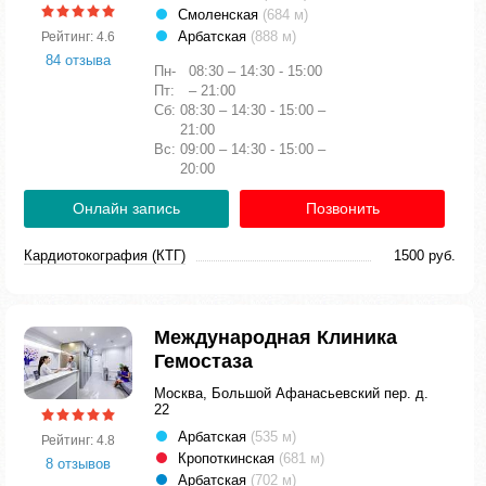
Смоленская
(684 м)
Арбатская
(888 м)
Рейтинг: 4.6
84 отзыва
Пн-
08:30 – 14:30 - 15:00
Пт:
– 21:00
Сб:
08:30 – 14:30 - 15:00 –
21:00
Вс:
09:00 – 14:30 - 15:00 –
20:00
Онлайн запись
Позвонить
Кардиотокография (КТГ)
1500 руб.
Международная Клиника
Гемостаза
Москва, Большой Афанасьевский пер. д.
22
Арбатская
(535 м)
Рейтинг: 4.8
Кропоткинская
(681 м)
8 отзывов
Арбатская
(702 м)