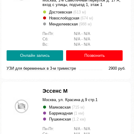
Москва, 1-й Самотечный переулок д. 17 А,
вход с улицы, подъезд 1, этаж 1
Достоевская
(613 м)
Новослободская
(674 м)
Менделеевская
(988 м)
Пн-Пт:
N/A - N/A
Сб:
N/A - N/A
Вс:
N/A - N/A
Онлайн запись
Позвонить
УЗИ для беременных в 3-м триместре
2900 руб.
Эссенс М
Москва, ул. Красина д.9 стр.1
Маяковская
(715 м)
Баррикадная
(1 км)
Пушкинская
(1.2 км)
Пн-Пт:
N/A - N/A