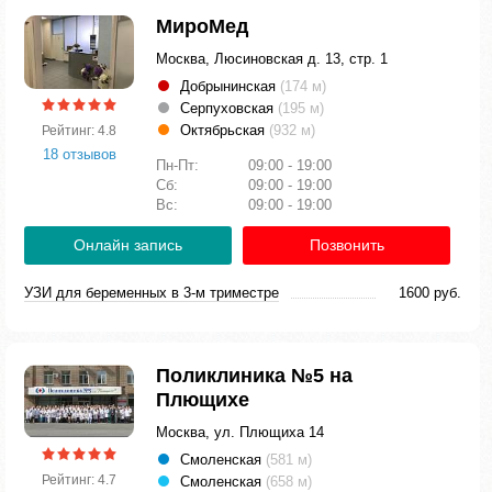
МироМед
Москва, Люсиновская д. 13, стр. 1
Добрынинская
(174 м)
Серпуховская
(195 м)
Октябрьская
(932 м)
Рейтинг: 4.8
18 отзывов
Пн-Пт:
09:00 - 19:00
Сб:
09:00 - 19:00
Вс:
09:00 - 19:00
Онлайн запись
Позвонить
УЗИ для беременных в 3-м триместре
1600 руб.
Поликлиника №5 на
Плющихе
Москва, ул. Плющиха 14
Смоленская
(581 м)
Рейтинг: 4.7
Смоленская
(658 м)