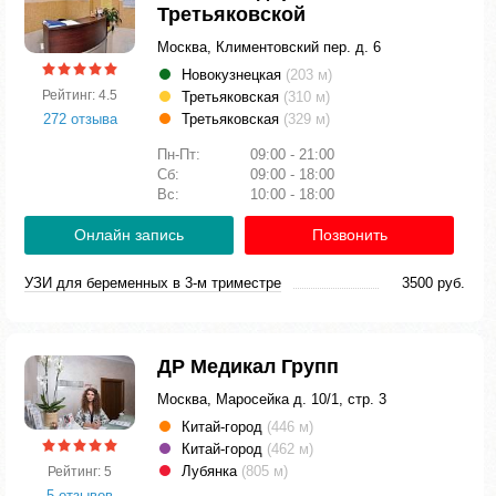
Третьяковской
Москва, Климентовский пер. д. 6
Новокузнецкая
(203 м)
Рейтинг: 4.5
Третьяковская
(310 м)
272 отзыва
Третьяковская
(329 м)
Пн-Пт:
09:00 - 21:00
Сб:
09:00 - 18:00
Вс:
10:00 - 18:00
Онлайн запись
Позвонить
УЗИ для беременных в 3-м триместре
3500 руб.
ДР Медикал Групп
Москва, Маросейка д. 10/1, стр. 3
Китай-город
(446 м)
Китай-город
(462 м)
Лубянка
(805 м)
Рейтинг: 5
5 отзывов