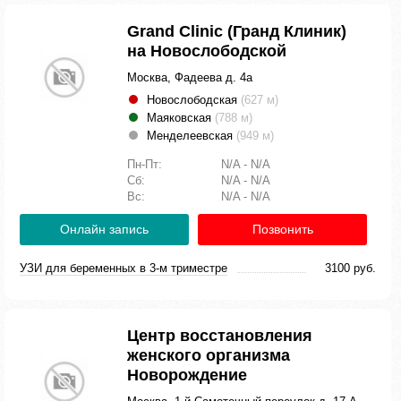
Grand Clinic (Гранд Клиник)
на Новослободской
Москва, Фадеева д. 4а
Новослободская
(627 м)
Маяковская
(788 м)
Менделеевская
(949 м)
Пн-Пт:
N/A - N/A
Сб:
N/A - N/A
Вс:
N/A - N/A
Онлайн запись
Позвонить
УЗИ для беременных в 3-м триместре
3100 руб.
Центр восстановления
женского организма
Новорождение