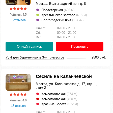
Москва, Волгоградский пр-т д. 8
Пролетарская
(425 м)
Рейтинг: 4.5
Крестьянская застава
(618 м)
5 отзывов
Волгоградский пр-т
(1.3 км)
Пн-Пт:
09:00 - 21:00
Сб:
09:00 - 21:00
Вс:
09:00 - 21:00
Онлайн запись
Позвонить
УЗИ для беременных в 3-м триместре
2500 руб.
Сесиль на Каланчевской
Москва, ул. Каланчевская д. 17, стр. 1,
этаж 2
Комсомольская
(274 м)
Комсомольская
(450 м)
Рейтинг: 4.6
Красные Ворота
(572 м)
43 отзыва
Пн-Пт:
09:00 - 21:00