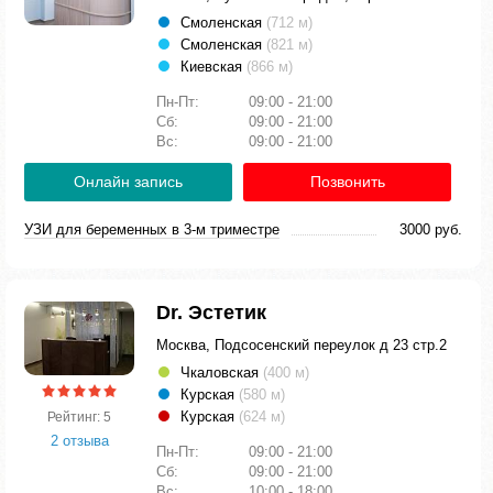
Смоленская
(712 м)
Смоленская
(821 м)
Киевская
(866 м)
Пн-Пт:
09:00 - 21:00
Сб:
09:00 - 21:00
Вс:
09:00 - 21:00
Онлайн запись
Позвонить
УЗИ для беременных в 3-м триместре
3000 руб.
Dr. Эстетик
Москва, Подсосенский переулок д 23 стр.2
Чкаловская
(400 м)
Курская
(580 м)
Курская
(624 м)
Рейтинг: 5
2 отзыва
Пн-Пт:
09:00 - 21:00
Сб:
09:00 - 21:00
Вс:
10:00 - 18:00