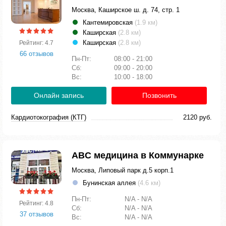
Москва, Каширское ш. д. 74, стр. 1
Кантемировская
(1.9 км)
Каширская
(2.8 км)
Каширская
(2.8 км)
Рейтинг: 4.7
66 отзывов
Пн-Пт:
08:00 - 21:00
Сб:
09:00 - 20:00
Вс:
10:00 - 18:00
Онлайн запись
Позвонить
Кардиотокография (КТГ)
2120 руб.
ABC медицина в Коммунарке
Москва, Липовый парк д.5 корп.1
Бунинская аллея
(4.6 км)
Пн-Пт:
N/A - N/A
Рейтинг: 4.8
Сб:
N/A - N/A
37 отзывов
Вс:
N/A - N/A