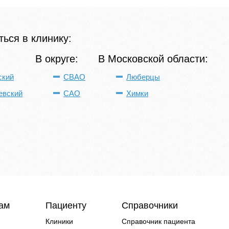
ься в клинику:
В округе:
В Московской области:
ский
СВАО
Люберцы
евский
САО
Химки
чам
Пациенту
Справочники
Клиники
Справочник пациента