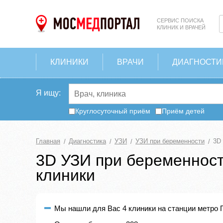
СЕРВИС ПОИСКА
КЛИНИК И ВРАЧЕЙ
КЛИНИКИ
ВРАЧИ
ДИАГНОСТИ
Я ищу:
Круглосуточный приём
Приём детей
Главная
Диагностика
УЗИ
УЗИ при беременности
3D
3D УЗИ при беременности
клиники
Мы нашли для Вас 4 клиники на станции метро 