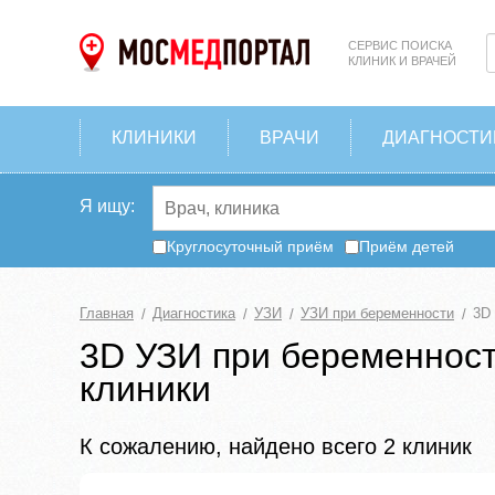
СЕРВИС ПОИСКА
КЛИНИК И ВРАЧЕЙ
КЛИНИКИ
ВРАЧИ
ДИАГНОСТИ
Я ищу:
Круглосуточный приём
Приём детей
Главная
Диагностика
УЗИ
УЗИ при беременности
3D
3D УЗИ при беременност
клиники
К сожалению, найдено всего 2 клиник