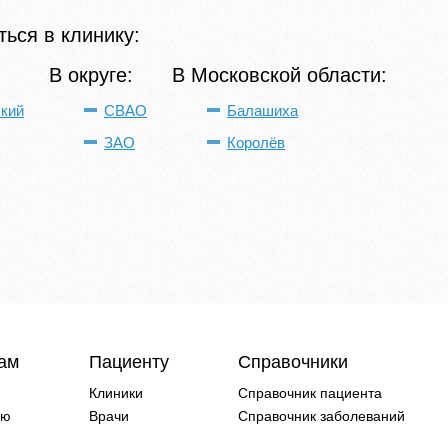
ься в клинику:
В округе:
В Московской области:
кий
СВАО
Балашиха
ЗАО
Королёв
чам
Пациенту
Справочники
Клиники
Справочник пациента
ию
Врачи
Справочник заболеваний