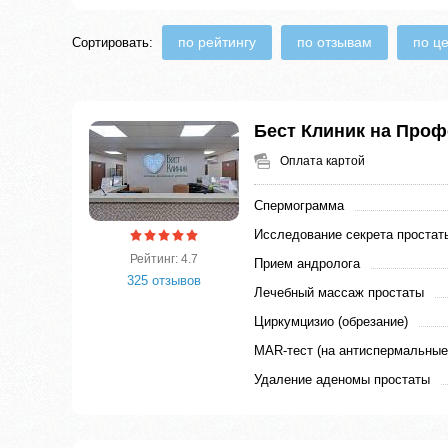
по рейтингу
по отзывам
по ц
Сортировать:
Бест Клиник на Про
Оплата картой
Спермограмма
Исследование секрета простат
Рейтинг: 4.7
Прием андролога
325 отзывов
Лечебный массаж простаты
Циркумцизио (обрезание)
MAR-тест (на антиспермальные
Удаление аденомы простаты