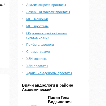
д. 4
Анализ секрета простаты
Лечебный массаж простаты
МРТ мошонки
МРТ простаты
Обрезание крайней плоти
(циркумцизио)
Приём андролога
Спермограмма
УЗИ мошонки
УЗИ простаты
Удаление аденомы простаты
Врачи андрологи в районе
Академический
Пация Гела
Бидзинович