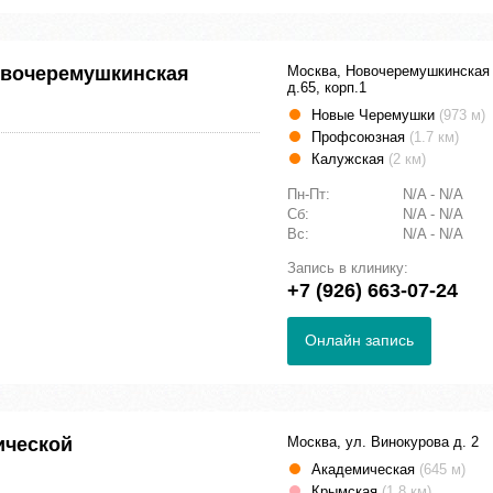
овочеремушкинская
Москва, Новочеремушкинская
д.65, корп.1
Новые Черемушки
(973 м)
Профсоюзная
(1.7 км)
Калужская
(2 км)
Пн-Пт:
N/A - N/A
Сб:
N/A - N/A
Вс:
N/A - N/A
Запись в клинику:
+7 (926) 663-07-24
Онлайн запись
ической
Москва, ул. Винокурова д. 2
Академическая
(645 м)
Крымская
(1.8 км)