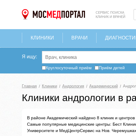
СЕРВИС ПОИСКА
КЛИНИК И ВРАЧЕЙ
КЛИНИКИ
ВРАЧИ
ДИАГНОСТИ
Я ищу:
Круглосуточный приём
Приём детей
Главная
Клиники
Андрология
Академический
Андрол
Клиники андрологии в р
В районе Академический найдено 8 клиник и центров 
Самые популярные медицинские центры: Бест Клини
Университете и МедЦентрСервис на Нов. Черемушках