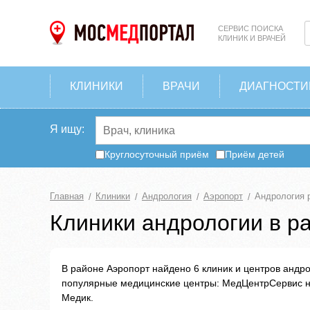
СЕРВИС ПОИСКА
КЛИНИК И ВРАЧЕЙ
КЛИНИКИ
ВРАЧИ
ДИАГНОСТИ
Я ищу:
Круглосуточный приём
Приём детей
Главная
Клиники
Андрология
Аэропорт
Андрология 
Клиники андрологии в р
В районе Аэропорт найдено 6 клиник и центров андр
популярные медицинские центры: МедЦентрСервис на 
Медик.