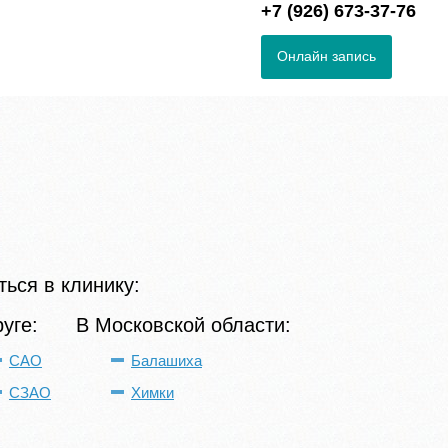
+7 (926) 673-37-76
Онлайн запись
ься в клинику:
руге:
В Московской области:
САО
Балашиха
СЗАО
Химки