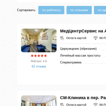
по рейтингу
по отзывам
по ц
Сортировать:
МедЦентрСервис на 
Оплата картой
Wi-Fi
Циркумцизио (обрезание)
Лечебный массаж простаты
Рейтинг: 4.9
Спермограмма
62 отзыва
СМ-Клиника в пер. Р
Оплата картой
Wi-Fi