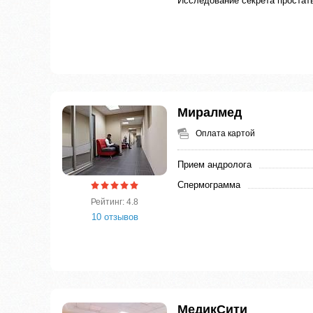
Исследование секрета простат
Миралмед
Оплата картой
Прием андролога
Спермограмма
Рейтинг: 4.8
10 отзывов
МедикСити