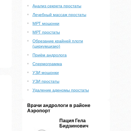
Анализ секрета простаты
Лечебный массаж простаты
МРТ мошонки
МРТ простаты
Обрезание крайней плоти
(циркумцизио)
Приём андролога
Спермограмма
УЗИ мошонки
УЗИ простаты
Удаление аденомы простаты
Врачи андрологи в районе
Аэропорт
Пация Гела
Бидзинович