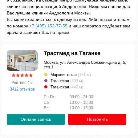
К сожалению, на станции метро Коммунарка найдено мало
клиник со специализацией Андрология. Ниже мы нашли для
Вас лучшие клиники Андрологии Москвы.
Вы можите записаться к одному из них. Либо позвоните нам
по номеру
+7 (495) 152-77-55
и наш оператор подберет вам
врача и запишет Вас на прием.
Трастмед на Таганке
Москва, ул. Александра Солженицына д. 5,
стр.1
Марксистская
(181 м)
Таганская
(209 м)
Рейтинг: 4.6
Таганская
(442 м)
3412 отзывов
Пн-Пт:
09:00 - 21:00
Сб:
10:00 - 18:00
Вс:
10:00 - 15:00
Онлайн запись
Позвонить