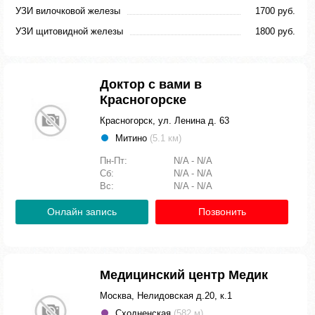
УЗИ вилочковой железы
1700 руб.
УЗИ щитовидной железы
1800 руб.
Доктор с вами в
Красногорске
Красногорск, ул. Ленина д. 63
Митино
(5.1 км)
Пн-Пт:
N/A - N/A
Сб:
N/A - N/A
Вс:
N/A - N/A
Онлайн запись
Позвонить
Медицинский центр Медик
Москва, Нелидовская д.20, к.1
Сходненская
(582 м)