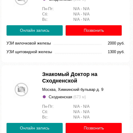
Пн-Пт:
N/A - N/A
Сб:
N/A - N/A
Вс:
N/A - N/A
Онлайн запись
Позвонить
УЗИ вилочковой железы
2000 руб.
УЗИ щитовидной железы
1300 руб.
Знакомый Доктор на
Сходненской
Москва, Химкинский бульвар д. 9
Сходненская
(673 м)
Пн-Пт:
N/A - N/A
Сб:
N/A - N/A
Вс:
N/A - N/A
Онлайн запись
Позвонить