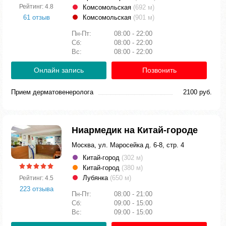
Рейтинг: 4.8
Комсомольская
(692 м)
61 отзыв
Комсомольская
(901 м)
Пн-Пт:
08:00 - 22:00
Сб:
08:00 - 22:00
Вс:
08:00 - 22:00
Онлайн запись
Позвонить
Прием дерматовенеролога
2100 руб.
Ниармедик на Китай-городе
Москва, ул. Маросейка д. 6-8, стр. 4
Китай-город
(302 м)
Китай-город
(380 м)
Лубянка
(650 м)
Рейтинг: 4.5
223 отзыва
Пн-Пт:
08:00 - 21:00
Сб:
09:00 - 15:00
Вс:
09:00 - 15:00