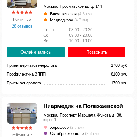
Москва, Ярославское ш. д. 144
Бабушкинская
(4.6 км)
Рейтинг: 5
Медведково
(4.7 км)
28 отзывов
Пн-Пт:
08:00 - 20:30
Сб:
09:00 - 20:00
Вс:
10:00 - 19:00
Онлайн запись
Позвонить
Прием дерматовенеролога
1700 руб.
Профилактика ЗППП
8100 руб.
Прием венеролога
1700 руб.
Ниармедик на Полежаевской
Москва, Проспект Маршала Жукова д. 38,
корп. 1
Хорошево
(2.7 км)
Октябрьское поле
(2.8 км)
Рейтинг: 4.7