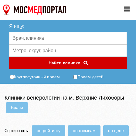
Я ищу:
Найти клиники
Круглосуточный приём
Приём детей
Клиники венерологии на м. Верхние Лихоборы
Врачи
по рейтингу
по отзывам
по цене
Сортировать: