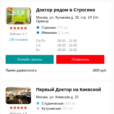
Доктор рядом в Строгино
Москва, ул. Кулакова д. 20, стр. 1Л (т/п
Орбита)
Строгино
(776 м)
Мякинино
(2.6 км)
Рейтинг: 4.7
139 отзывов
Пн-Пт:
08:00 - 21:00
Сб:
09:00 - 19:00
Вс:
09:00 - 19:00
Онлайн запись
Позвонить
Прием дерматолога
1800 руб.
Первый Доктор на Киевской
Москва, ул. Киевская д. 22
Студенческая
(363 м)
Кутузовская
(767 м)
Рейтинг: 4.9