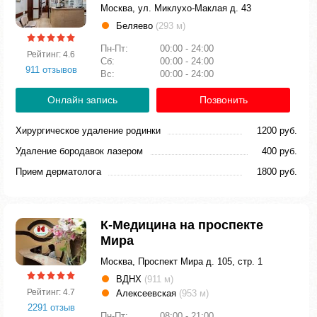
Москва, ул. Миклухо-Маклая д. 43
Беляево
(293 м)
Пн-Пт:
00:00 - 24:00
Рейтинг: 4.6
Сб:
00:00 - 24:00
911 отзывов
Вс:
00:00 - 24:00
Онлайн запись
Позвонить
Хирургическое удаление родинки
1200 руб.
Удаление бородавок лазером
400 руб.
Прием дерматолога
1800 руб.
К-Медицина на проспекте
Мира
Москва, Проспект Мира д. 105, стр. 1
ВДНХ
(911 м)
Рейтинг: 4.7
Алексеевская
(953 м)
2291 отзыв
Пн-Пт:
08:00 - 21:00