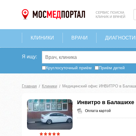
СЕРВИС ПОИСКА
КЛИНИК И ВРАЧЕЙ
КЛИНИКИ
ВРАЧИ
ДИАГНОСТИ
Я ищу:
Круглосуточный приём
Приём детей
Главная
Клиники
Медицинский офис ИНВИТРО в Балаш
Инвитро в Балашихе
Оплата картой