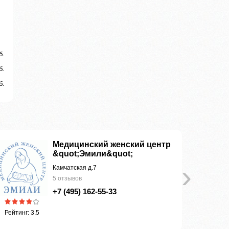
б.
б.
б.
Медицинский женский центр
&quot;Эмили&quot;
›
Камчатская д.7
5 отзывов
+7 (495) 162-55-33
Рейтинг: 3.5
Рейтинг: