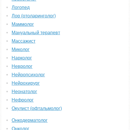
Логопед
Лор (отоларинголог)
Маммолог
Мануальный терапевт
Массажист
Миколог
Нарколог
Невролог
Нейропсихолог
Нейрохирург
Неонатолог
Нефролог
Окулист (офтальмолог)
Онкодерматолог
Онколог