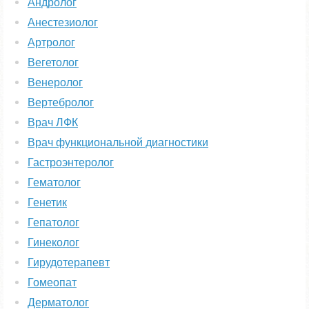
Андролог
Анестезиолог
Артролог
Вегетолог
Венеролог
Вертебролог
Врач ЛФК
Врач функциональной диагностики
Гастроэнтеролог
Гематолог
Генетик
Гепатолог
Гинеколог
Гирудотерапевт
Гомеопат
Дерматолог