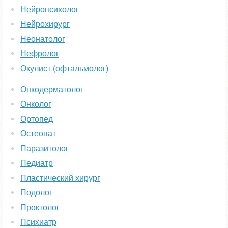
Нейропсихолог
Нейрохирург
Неонатолог
Нефролог
Окулист (офтальмолог)
Онкодерматолог
Онколог
Ортопед
Остеопат
Паразитолог
Педиатр
Пластический хирург
Подолог
Проктолог
Психиатр